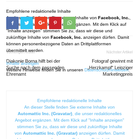
Empfohlene redaktionelle Inhalte
An dieser Stelle finden Sie externe Inhalte von
Facebook, Inc.
,
die unser redaktionelles Angebot ergänzen. Mit dem Klick auf
"Inhalte anzeigen" stimmen Sie zu, dass wir diese und
zukünftige Inhalte von
Facebook, Inc.
anzeigen dürfen. Damit
können personenbezogene Daten an Drittplattformen
übermittelt werden.
Vorheriger Artikel
Nächster Artikel
Diakonie Borna hilft bei der
Fotograf gewinnt mit
Inhalte anzeigen
Suche nach dem passenden
„Herzkampf“ Leipziger
Weitere Hinweise finden Sie in unseren
Datenschutzhinweisen
.
Ehrenamt
Marketingpreis
Empfohlene redaktionelle Inhalte
An dieser Stelle finden Sie externe Inhalte von
Automattic Inc. (Gravatar)
, die unser redaktionelles
Angebot ergänzen. Mit dem Klick auf "Inhalte anzeigen"
stimmen Sie zu, dass wir diese und zukünftige Inhalte
von
Automattic Inc. (Gravatar)
anzeigen dürfen. Damit