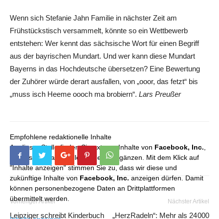
Wenn sich Stefanie Jahn Familie in nächster Zeit am
Frühstückstisch versammelt, könnte so ein Wettbewerb
entstehen: Wer kennt das sächsische Wort für einen Begriff
aus der bayrischen Mundart. Und wer kann diese Mundart
Bayerns in das Hochdeutsche übersetzen? Eine Bewertung
der Zuhörer würde derart ausfallen, von „ooor, das fetzt“ bis
„muss isch Heeme oooch ma brobiern“.
Lars Preußer
Empfohlene redaktionelle Inhalte
An dieser Stelle finden Sie externe Inhalte von
Facebook, Inc.
,
die unser redaktionelles Angebot ergänzen. Mit dem Klick auf
"Inhalte anzeigen" stimmen Sie zu, dass wir diese und
zukünftige Inhalte von
Facebook, Inc.
anzeigen dürfen. Damit
können personenbezogene Daten an Drittplattformen
übermittelt werden.
Vorheriger Artikel
Nächster Artikel
Leipziger schreibt Kinderbuch
„HerzRadeln“: Mehr als 24 000
Inhalte anzeigen