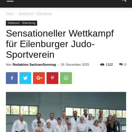
Start
Delitzsch - Eilenburg
Delitzsch - Eilenburg
Sensationeller Wettkampf
für Eilenburger Judo-
Sportverein
Von
Redaktion SachsenSonntag
-
24. November 2025
1102
0