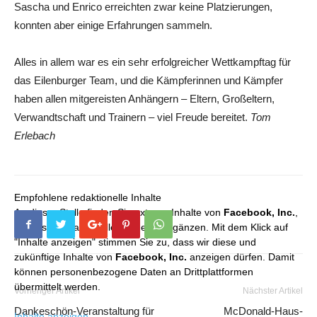
Sascha und Enrico erreichten zwar keine Platzierungen,
konnten aber einige Erfahrungen sammeln.
Alles in allem war es ein sehr erfolgreicher Wettkampftag für
das Eilenburger Team, und die Kämpferinnen und Kämpfer
haben allen mitgereisten Anhängern – Eltern, Großeltern,
Verwandtschaft und Trainern – viel Freude bereitet.
Tom
Erlebach
Empfohlene redaktionelle Inhalte
An dieser Stelle finden Sie externe Inhalte von
Facebook, Inc.
,
die unser redaktionelles Angebot ergänzen. Mit dem Klick auf
"Inhalte anzeigen" stimmen Sie zu, dass wir diese und
zukünftige Inhalte von
Facebook, Inc.
anzeigen dürfen. Damit
können personenbezogene Daten an Drittplattformen
übermittelt werden.
Vorheriger Artikel
Nächster Artikel
Dankeschön-Veranstaltung für
McDonald-Haus-
Inhalte anzeigen