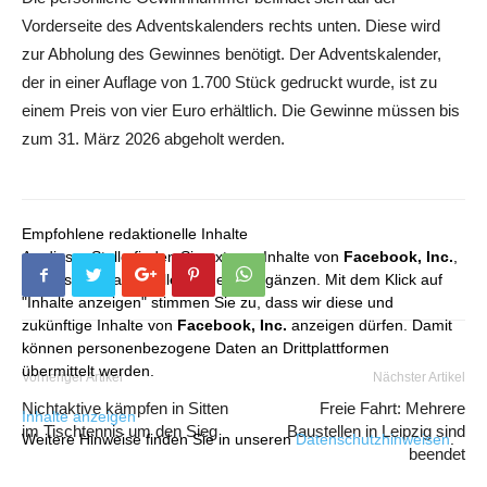
Vorderseite des Adventskalenders rechts unten. Diese wird
zur Abholung des Gewinnes benötigt. Der Adventskalender,
der in einer Auflage von 1.700 Stück gedruckt wurde, ist zu
einem Preis von vier Euro erhältlich. Die Gewinne müssen bis
zum 31. März 2026 abgeholt werden.
Empfohlene redaktionelle Inhalte
An dieser Stelle finden Sie externe Inhalte von
Facebook, Inc.
,
die unser redaktionelles Angebot ergänzen. Mit dem Klick auf
"Inhalte anzeigen" stimmen Sie zu, dass wir diese und
zukünftige Inhalte von
Facebook, Inc.
anzeigen dürfen. Damit
können personenbezogene Daten an Drittplattformen
übermittelt werden.
Vorheriger Artikel
Nächster Artikel
Nichtaktive kämpfen in Sitten
Freie Fahrt: Mehrere
Inhalte anzeigen
im Tischtennis um den Sieg
Baustellen in Leipzig sind
Weitere Hinweise finden Sie in unseren
Datenschutzhinweisen
.
beendet