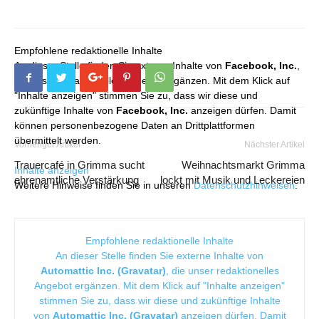
Empfohlene redaktionelle Inhalte
An dieser Stelle finden Sie externe Inhalte von
Facebook, Inc.
,
die unser redaktionelles Angebot ergänzen. Mit dem Klick auf
"Inhalte anzeigen" stimmen Sie zu, dass wir diese und
zukünftige Inhalte von
Facebook, Inc.
anzeigen dürfen. Damit
können personenbezogene Daten an Drittplattformen
übermittelt werden.
Vorheriger Artikel
Nächster Artikel
Trauercafé in Grimma sucht
Weihnachtsmarkt Grimma
Inhalte anzeigen
ehrenamtliche Verstärkung
lockt mit Musik und Leckereien
Weitere Hinweise finden Sie in unseren
Datenschutzhinweisen
.
Empfohlene redaktionelle Inhalte
An dieser Stelle finden Sie externe Inhalte von
Automattic Inc. (Gravatar)
, die unser redaktionelles
Angebot ergänzen. Mit dem Klick auf "Inhalte anzeigen"
stimmen Sie zu, dass wir diese und zukünftige Inhalte
von
Automattic Inc. (Gravatar)
anzeigen dürfen. Damit