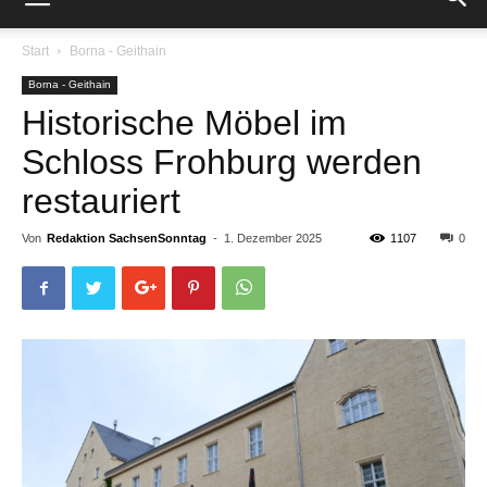
Start
Borna - Geithain
Borna - Geithain
Historische Möbel im
Schloss Frohburg werden
restauriert
Von
Redaktion SachsenSonntag
-
1. Dezember 2025
1107
0