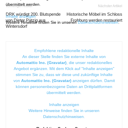
übermittelt werden.
Vorheriger Artikel
Nächster Artikel
DRK würdigt 200. Blutspende
Historische Möbel im Schloss
Inhalte anzeigen
von Dieter Patzig aus
Frohburg werden restauriert
Weitere Hinweise finden Sie in unseren
Datenschutzhinweisen
.
Wintersdorf
Empfohlene redaktionelle Inhalte
An dieser Stelle finden Sie externe Inhalte von
Automattic Inc. (Gravatar)
, die unser redaktionelles
Angebot ergänzen. Mit dem Klick auf "Inhalte anzeigen"
stimmen Sie zu, dass wir diese und zukünftige Inhalte
von
Automattic Inc. (Gravatar)
anzeigen dürfen. Damit
können personenbezogene Daten an Drittplattformen
übermittelt werden.
Inhalte anzeigen
Weitere Hinweise finden Sie in unseren
Datenschutzhinweisen
.