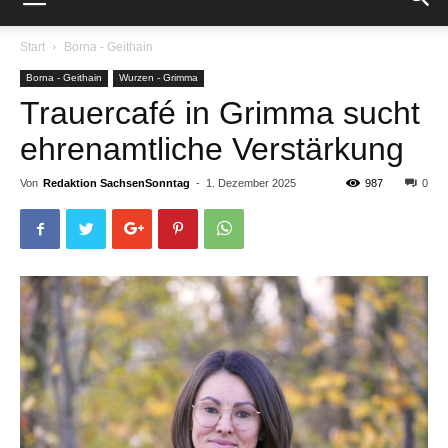
Start
Borna - Geithain
Borna - Geithain
Wurzen - Grimma
Trauercafé in Grimma sucht
ehrenamtliche Verstärkung
Von
Redaktion SachsenSonntag
-
1. Dezember 2025
987
0