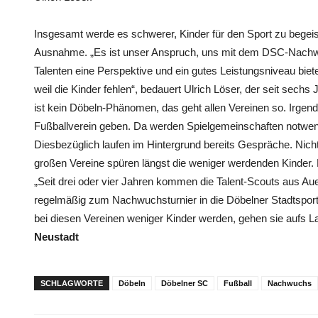
Insgesamt werde es schwerer, Kinder für den Sport zu begeis
Ausnahme. „Es ist unser Anspruch, uns mit dem DSC-Nachwu
Talenten eine Perspektive und ein gutes Leistungsniveau bie
weil die Kinder fehlen“, bedauert Ulrich Löser, der seit sech
ist kein Döbeln-Phänomen, das geht allen Vereinen so. Irgen
Fußballverein geben. Da werden Spielgemeinschaften notwendi
Diesbezüglich laufen im Hintergrund bereits Gespräche. Nicht
großen Vereine spüren längst die weniger werdenden Kinder. D
„Seit drei oder vier Jahren kommen die Talent-Scouts aus Au
regelmäßig zum Nachwuchsturnier in die Döbelner Stadtsporth
bei diesen Vereinen weniger Kinder werden, gehen sie aufs L
Neustadt
SCHLAGWORTE
Döbeln
Döbelner SC
Fußball
Nachwuchs