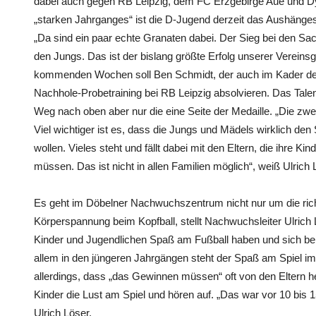
dabei auch gegen RB Leipzig, dem FC Erzgebirge Aue und D
„starken Jahrganges“ ist die D-Jugend derzeit das Aushäng
„Da sind ein paar echte Granaten dabei. Der Sieg bei den Sa
den Jungs. Das ist der bislang größte Erfolg unserer Vereins
kommenden Wochen soll Ben Schmidt, der auch im Kader de
Nachhole-Probetraining bei RB Leipzig absolvieren. Das Talen
Weg nach oben aber nur die eine Seite der Medaille. „Die zwe
Viel wichtiger ist es, dass die Jungs und Mädels wirklich de
wollen. Vieles steht und fällt dabei mit den Eltern, die ihre K
müssen. Das ist nicht in allen Familien möglich“, weiß Ulrich 
Es geht im Döbelner Nachwuchszentrum nicht nur um die ric
Körperspannung beim Kopfball, stellt Nachwuchsleiter Ulrich 
Kinder und Jugendlichen Spaß am Fußball haben und sich bei 
allem in den jüngeren Jahrgängen steht der Spaß am Spiel i
allerdings, dass „das Gewinnen müssen“ oft von den Eltern he
Kinder die Lust am Spiel und hören auf. „Das war vor 10 bis 1
Ulrich Löser.