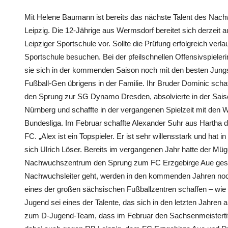
Mit Helene Baumann ist bereits das nächste Talent des Na
Leipzig. Die 12-Jährige aus Wermsdorf bereitet sich derzeit a
Leipziger Sportschule vor. Sollte die Prüfung erfolgreich verla
Sportschule besuchen. Bei der pfeilschnellen Offensivspiele
sie sich in der kommenden Saison noch mit den besten Jungs 
Fußball-Gen übrigens in der Familie. Ihr Bruder Dominic sch
den Sprung zur SG Dynamo Dresden, absolvierte in der Saison
Nürnberg und schaffte in der vergangenen Spielzeit mit den W
Bundesliga. Im Februar schaffte Alexander Suhr aus Hartha 
FC. „Alex ist ein Topspieler. Er ist sehr willensstark und hat i
sich Ulrich Löser. Bereits im vergangenen Jahr hatte der Müg
Nachwuchszentrum den Sprung zum FC Erzgebirge Aue gesc
Nachwuchsleiter geht, werden in den kommenden Jahren noch
eines der großen sächsischen Fußballzentren schaffen – wie
Jugend sei eines der Talente, das sich in den letzten Jahren
zum D-Jugend-Team, dass im Februar den Sachsenmeistertite