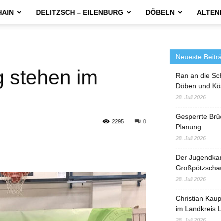
HAIN
DELITZSCH – EILENBURG
DÖBELN
ALTEN
Neueste Beitr
 stehen im
Ran an die Sc
Döben und Kö
28. Juli 2026
Gesperrte Brü
2295
0
Planung
28. Juli 2026
Der Jugendka
Großpötzscha
28. Juli 2026
Christian Kau
im Landkreis L
28. Juli 2026