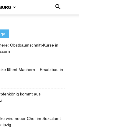
BURG
äge
here: Obstbaumschnitt-Kurse in
ssern
cke lähmt Machern – Ersatzbau in
rpfenkönig kommt aus
u
pke wird neuer Chef im Sozialamt
eipzig