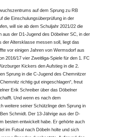
chwuchszentrums auf dem Sprung zu RB
uf die Einschulungsüberprüfung in der
ufen, will sie ab dem Schuljahr 2021/22 die
rin aus der D1-Jugend des Döbelner SC, in der
der Altersklasse messen soll, liegt das
affte vor einigen Jahren von Wermsdorf aus
 2016/17 vier Zweitliga-Spiele für den 1. FC
ürzburger Kickers den Aufstieg in die 2.
den Sprung in die C-Jugend des Chemnitzer
n Chemnitz richtig gut eingeschlagen“, freut
elner Erik Schreiber über das Döbelner
hafft. Und wenn es nach dem
 weitere seiner Schützlinge den Sprung in
 Ben Schmidt. Der 13-Jährige aus der D-
 am besten entwickelt habe. Er gehörte auch
l im Futsal nach Döbeln holte und sich