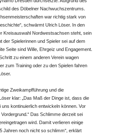
ynamo Dresden durchsetzte. Aufgrund des
eschild des Döbelner Nachwuchszentrums.
chsenmeisterschaften war richtig stark von
geschichte“, schwärmt Ulrich Löser. In den
r Kreisauswahl Nordwestsachsen steht, sein
t der Spielerinnen und Spieler sei auf dem
ite Seite sind Wille, Ehrgeiz und Engagement.
n Schritt zu einem anderen Verein wagen
inder zum Training oder zu den Spielen fahren
Löser.
htige Zweikampfführung und die
Löser klar: „Das Maß der Dinge ist, dass die
uns kontinuierlich entwickeln können. Vor
m Vordergrund.“ Das Schlimme derzeit sei
reingetragen wird. Damit verlieren einige
5 Jahren noch nicht so schlimm“, erklärt