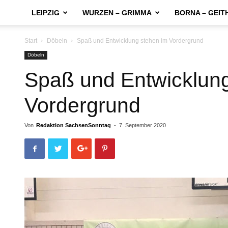
LEIPZIG
WURZEN – GRIMMA
BORNA – GEIT
Start
Döbeln
Spaß und Entwicklung stehen im Vordergrund
Döbeln
Spaß und Entwicklung
Vordergrund
Von
Redaktion SachsenSonntag
-
7. September 2020