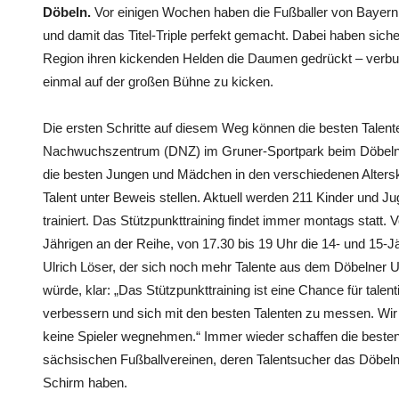
Döbeln.
Vor einigen Wochen haben die Fußballer von Baye
und damit das Titel-Triple perfekt gemacht. Dabei haben sic
Region ihren kickenden Helden die Daumen gedrückt – verb
einmal auf der großen Bühne zu kicken.
Die ersten Schritte auf diesem Weg können die besten Talent
Nachwuchszentrum (DNZ) im Gruner-Sportpark beim Döbelne
die besten Jungen und Mädchen in den verschiedenen Altersk
Talent unter Beweis stellen. Aktuell werden 211 Kinder und J
trainiert. Das Stützpunkttraining findet immer montags statt. 
Jährigen an der Reihe, von 17.30 bis 19 Uhr die 14- und 15-Jä
Ulrich Löser, der sich noch mehr Talente aus dem Döbelner
würde, klar: „Das Stützpunkttraining ist eine Chance für talent
verbessern und sich mit den besten Talenten zu messen. Wir 
keine Spieler wegnehmen.“ Immer wieder schaffen die beste
sächsischen Fußballvereinen, deren Talentsucher das Döbeln
Schirm haben.