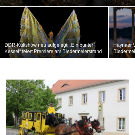
DDR-Kultshow neu aufgelegt: „Ein bunter
Haynaer V
Kessel“ feiert Premiere am Biedermeierstrand
Biedermei