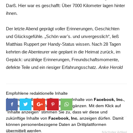
Darß. Hier war es geschafft: Über 7000 Kilometer lagen hinter
ihnen.
Der letzte Abend geprägt voller Erinnerungen, Geschichten
und Glücksgefühle. „Schön war’s. und unvergesslich“, ließ
Matthias Ruppert per Handy-Status wissen. Nach 28 Tagen
kehrten die Abenteurer wie geplant in die Heimat zurück, im
Gepäck: unzählige Erinnerungen, Freundschaftsmomente,
defekte Teile und ein riesiger Erfahrungsschatz.
Anke Herold
Empfohlene redaktionelle Inhalte
An dieser Stelle finden Sie externe Inhalte von
Facebook, Inc.
,
die unser redaktionelles Angebot ergänzen. Mit dem Klick auf
"Inhalte anzeigen" stimmen Sie zu, dass wir diese und
zukünftige Inhalte von
Facebook, Inc.
anzeigen dürfen. Damit
können personenbezogene Daten an Drittplattformen
übermittelt werden.
Vorheriger Artikel
Nächster Artikel