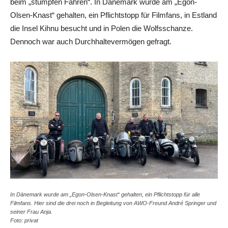
beim „stumpfen Fahren“. In Dänemark wurde am „Egon-
Olsen-Knast“ gehalten, ein Pflichtstopp für Filmfans, in Estland
die Insel Kihnu besucht und in Polen die Wolfsschanze.
Dennoch war auch Durchhaltevermögen gefragt.
In Dänemark wurde am „Egon-Olsen-Knast“ gehalten, ein Pflichtstopp für alle
Filmfans. Hier sind die drei noch in Begleitung von AWO-Freund André Springer und
seiner Frau Anja.
Foto: privat