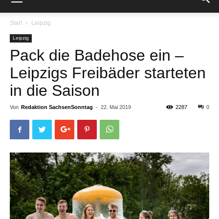
Start
Leipzig
Leipzig
Pack die Badehose ein –
Leipzigs Freibäder starteten
in die Saison
Von
Redaktion SachsenSonntag
-
22. Mai 2019
2287
0