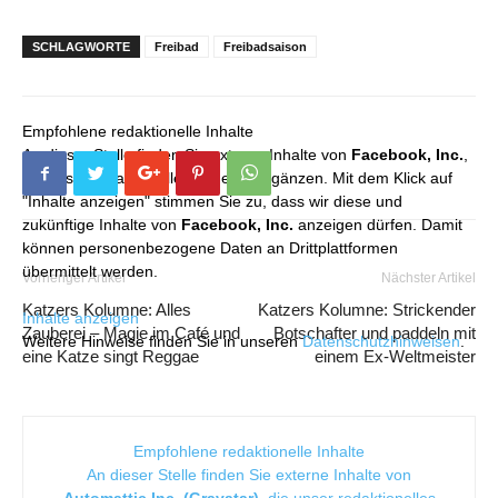
SCHLAGWORTE
Freibad
Freibadsaison
Empfohlene redaktionelle Inhalte
An dieser Stelle finden Sie externe Inhalte von
Facebook, Inc.
,
die unser redaktionelles Angebot ergänzen. Mit dem Klick auf
"Inhalte anzeigen" stimmen Sie zu, dass wir diese und
zukünftige Inhalte von
Facebook, Inc.
anzeigen dürfen. Damit
können personenbezogene Daten an Drittplattformen
übermittelt werden.
Vorheriger Artikel
Nächster Artikel
Katzers Kolumne: Alles
Katzers Kolumne: Strickender
Inhalte anzeigen
Zauberei – Magie im Café und
Botschafter und paddeln mit
Weitere Hinweise finden Sie in unseren
Datenschutzhinweisen
.
eine Katze singt Reggae
einem Ex-Weltmeister
Empfohlene redaktionelle Inhalte
An dieser Stelle finden Sie externe Inhalte von
Automattic Inc. (Gravatar)
, die unser redaktionelles