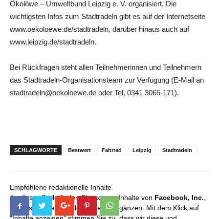
Ökolöwe – Umweltbund Leipzig e. V. organisiert. Die
wichtigsten Infos zum Stadtradeln gibt es auf der Internetseite
www.oekoloewe.de/stadtradeln, darüber hinaus auch auf
www.leipzig.de/stadtradeln.
Bei Rückfragen steht allen Teilnehmerinnen und Teilnehmern
das Stadtradeln-Organisationsteam zur Verfügung (E-Mail an
stadtradeln@oekoloewe.de oder Tel. 0341 3065-171).
SCHLAGWORTE
Bestwert
Fahrrad
Leipzig
Stadtradeln
Empfohlene redaktionelle Inhalte
An dieser Stelle finden Sie externe Inhalte von
Facebook, Inc.
,
die unser redaktionelles Angebot ergänzen. Mit dem Klick auf
"Inhalte anzeigen" stimmen Sie zu, dass wir diese und