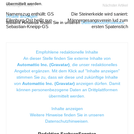
übermittelt werden.
Vorheriger Artikel
Nächster Artikel
Namenszug enthüllt: GS
Die Steinerkeide wird saniert:
Inhalte anzeigen
Eilenburg-Ost heißt nun
Männergesangsverein lud zum
Weitere Hinweise finden Sie in unseren
Datenschutzhinweisen
.
Sebastian-Kneipp-GS
ersten Spatenstich
Empfohlene redaktionelle Inhalte
An dieser Stelle finden Sie externe Inhalte von
Automattic Inc. (Gravatar)
, die unser redaktionelles
Angebot ergänzen. Mit dem Klick auf "Inhalte anzeigen"
stimmen Sie zu, dass wir diese und zukünftige Inhalte
von
Automattic Inc. (Gravatar)
anzeigen dürfen. Damit
können personenbezogene Daten an Drittplattformen
übermittelt werden.
Inhalte anzeigen
Weitere Hinweise finden Sie in unseren
Datenschutzhinweisen
.
Redaktion SachsenSonntag