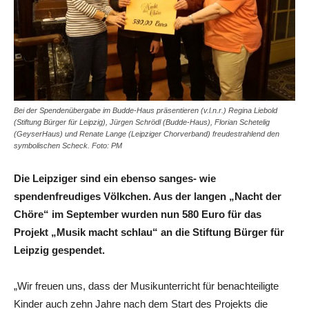
Bei der Spendenübergabe im Budde-Haus präsentieren (v.l.n.r.) Regina Liebold
(Stiftung Bürger für Leipzig), Jürgen Schrödl (Budde-Haus), Florian Schetelig
(GeyserHaus) und Renate Lange (Leipziger Chorverband) freudestrahlend den
symbolischen Scheck. Foto: PM
Die Leipziger sind ein ebenso sanges- wie
spendenfreudiges Völkchen. Aus der langen „Nacht der
Chöre“ im September wurden nun 580 Euro für das
Projekt „Musik macht schlau“ an die Stiftung Bürger für
Leipzig gespendet.
„Wir freuen uns, dass der Musikunterricht für benachteiligte
Kinder auch zehn Jahre nach dem Start des Projekts die