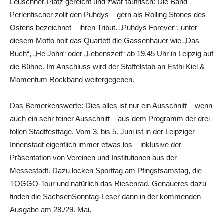
Leuschner-Platz gereicht und zwar taufrisch: Die Band
Perlenfischer zollt den Puhdys – gern als Rolling Stones des
Ostens bezeichnet – ihren Tribut. „Puhdys Forever“, unter
diesem Motto holt das Quartett die Gassenhauer wie „Das
Buch“, „He John“ oder „Lebenszeit“ ab 19.45 Uhr in Leipzig auf
die Bühne. Im Anschluss wird der Staffelstab an Esthi Kiel &
Momentum Rockband weitergegeben.
Das Bemerkenswerte: Dies alles ist nur ein Ausschnitt – wenn
auch ein sehr feiner Ausschnitt – aus dem Programm der drei
tollen Stadtfesttage. Vom 3. bis 5. Juni ist in der Leipziger
Innenstadt eigentlich immer etwas los – inklusive der
Präsentation von Vereinen und Institutionen aus der
Messestadt. Dazu locken Sporttag am Pfingstsamstag, die
TOGGO-Tour und natürlich das Riesenrad. Genaueres dazu
finden die SachsenSonntag-Leser dann in der kommenden
Ausgabe am 28./29. Mai.