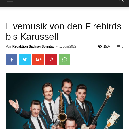
Livemusik von den Firebirds
bis Karussell
Von
Redaktion SachsenSonntag
-
1. Juni 2022
1507
0