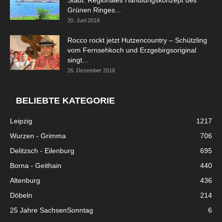
Stadt: Regionales Handlungskonzept des
Grünen Ringes...
20. Juni 2018
Rocco rockt jetzt Hutzencountry – Schützling
vom Fernsehkoch und Erzgebirgsoriginal
singt...
26. Dezember 2018
BELIEBTE KATEGORIE
Leipzig
1217
Wurzen - Grimma
706
Delitzsch - Eilenburg
695
Borna - Geithain
440
Altenburg
436
Döbeln
214
25 Jahre SachsenSonntag
6