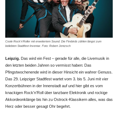
Coole Rock'n'Roller mit erweitertem Sound: Die Firebirds zählen längst zum
beliebten Stadtfest-Inventar. Foto: Robert Jentzsch
Leipzig.
Das wird ein Fest – gerade für alle, die Livemusik in
den letzten beiden Jahren so vermisst haben: Das
Pfingstwochenende wird in dieser Hinsicht ein wahrer Genuss.
Das 29. Leipziger Stadtfest wartet vom 3. bis 5. Juni mit vier
Konzertbühnen in der Innenstadt auf und hier gibt es vom
knackigen Rock’n’Roll über tanzbare Elektronik und rockige
Akkordeonklänge bis hin zu Ostrock-Klassikern alles, was das
Herz oder besser gesagt Ohr begehrt.