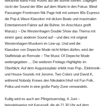
bekannte Band Four Roses auf der Bühne stehen. Dagegen
rückt der Sound der 80er auf dem Markt in den Fokus: Blind-
Passanger-Frontmann Nik Page holt mit seinem 80s Express
die Pop & Wave-Klassiker mit dicken Beats und maximalen
Entertainment-Faktor auf die Bühne. Im Anschluss greift
Maruizz – Die Westernhagen Double Show das Thema mit
einem ganz anderen Sound auf – und dies mit original
Westernhagen-Musikern im Line-up. Und weil die
Klassiker von Depeche Mode nicht fehlen dürfen, wird der
Staffelstab an Remode – The Music Of Depeche Mode
weitergegeben … Die weiteren Freitags-Highlights im
Überblick: Auf dem Augustusplatz erlebt man Pop-, Elektronik-
und House-Sounds mit Jerome, Two Colors und David K,
während Nobody Knows den Nikolaikirchhof mit Fun Folk,
Polka und mehr in eine große Party-Zone verwandeln.
Kultig wird es auch am Pfingstsamstag, 4. Juni –
beispielsweise mit Karussell, die ab 21.30 Uhr auf dem