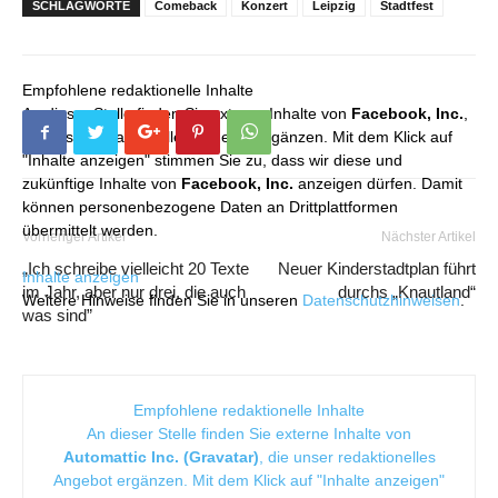
SCHLAGWORTE
Comeback
Konzert
Leipzig
Stadtfest
Empfohlene redaktionelle Inhalte
An dieser Stelle finden Sie externe Inhalte von
Facebook, Inc.
,
die unser redaktionelles Angebot ergänzen. Mit dem Klick auf
"Inhalte anzeigen" stimmen Sie zu, dass wir diese und
zukünftige Inhalte von
Facebook, Inc.
anzeigen dürfen. Damit
können personenbezogene Daten an Drittplattformen
übermittelt werden.
Vorheriger Artikel
Nächster Artikel
„Ich schreibe vielleicht 20 Texte
Neuer Kinderstadtplan führt
Inhalte anzeigen
im Jahr, aber nur drei, die auch
durchs „Knautland“
Weitere Hinweise finden Sie in unseren
Datenschutzhinweisen
.
was sind”
Empfohlene redaktionelle Inhalte
An dieser Stelle finden Sie externe Inhalte von
Automattic Inc. (Gravatar)
, die unser redaktionelles
Angebot ergänzen. Mit dem Klick auf "Inhalte anzeigen"