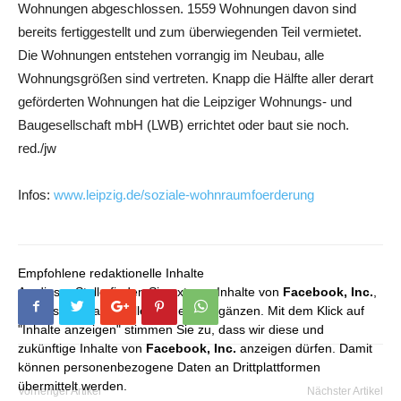
Wohnungen abgeschlossen. 1559 Wohnungen davon sind
bereits fertiggestellt und zum überwiegenden Teil vermietet.
Die Wohnungen entstehen vorrangig im Neubau, alle
Wohnungsgrößen sind vertreten. Knapp die Hälfte aller derart
geförderten Wohnungen hat die Leipziger Wohnungs- und
Baugesellschaft mbH (LWB) errichtet oder baut sie noch.
red./jw
Infos:
www.leipzig.de/soziale-wohnraumfoerderung
Empfohlene redaktionelle Inhalte
An dieser Stelle finden Sie externe Inhalte von
Facebook, Inc.
,
die unser redaktionelles Angebot ergänzen. Mit dem Klick auf
"Inhalte anzeigen" stimmen Sie zu, dass wir diese und
zukünftige Inhalte von
Facebook, Inc.
anzeigen dürfen. Damit
können personenbezogene Daten an Drittplattformen
übermittelt werden.
Vorheriger Artikel
Nächster Artikel