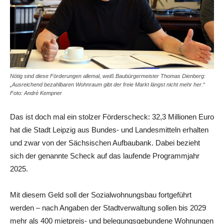
Nötig sind diese Förderungen allemal, weiß Baubürgermeister Thomas Dienberg:
„Ausreichend bezahlbaren Wohnraum gibt der freie Markt längst nicht mehr her.“
Foto: André Kempner
Das ist doch mal ein stolzer Förderscheck: 32,3 Millionen Euro
hat die Stadt Leipzig aus Bundes- und Landesmitteln erhalten
und zwar von der Sächsischen Aufbaubank. Dabei bezieht
sich der genannte Scheck auf das laufende Programmjahr
2025.
Mit diesem Geld soll der Sozialwohnungsbau fortgeführt
werden – nach Angaben der Stadtverwaltung sollen bis 2029
mehr als 400 mietpreis- und belegungsgebundene Wohnungen