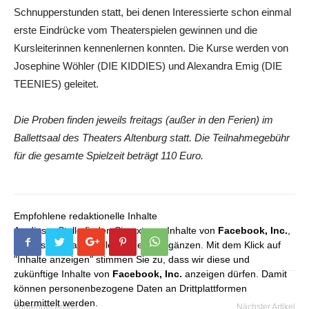
Schnupperstunden statt, bei denen Interessierte schon einmal
erste Eindrücke vom Theaterspielen gewinnen und die
Kursleiterinnen kennenlernen konnten. Die Kurse werden von
Josephine Wöhler (DIE KIDDIES) und Alexandra Emig (DIE
TEENIES) geleitet.
Die Proben finden jeweils freitags (außer in den Ferien) im
Ballettsaal des Theaters Altenburg statt. Die Teilnahmegebühr
für die gesamte Spielzeit beträgt 110 Euro.
Empfohlene redaktionelle Inhalte
An dieser Stelle finden Sie externe Inhalte von
Facebook, Inc.
,
die unser redaktionelles Angebot ergänzen. Mit dem Klick auf
"Inhalte anzeigen" stimmen Sie zu, dass wir diese und
zukünftige Inhalte von
Facebook, Inc.
anzeigen dürfen. Damit
können personenbezogene Daten an Drittplattformen
übermittelt werden.
Vorheriger Artikel
Nächster Artikel