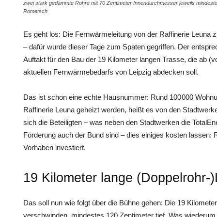
zwei stark gedämmte Rohre mit 70 Zentimeter Innendurchmesser jeweils mindesten
Rometsch
Es geht los: Die Fernwärmeleitung von der Raffinerie Leuna 
– dafür wurde dieser Tage zum Spaten gegriffen. Der entspre
Auftakt für den Bau der 19 Kilometer langen Trasse, die ab (
aktuellen Fernwärmebedarfs von Leipzig abdecken soll.
Das ist schon eine echte Hausnummer: Rund 100 000 Wohnu
Raffinerie Leuna geheizt werden, heißt es von den Stadtwerke
sich die Beteiligten – was neben den Stadtwerken die TotalEne
Förderung auch der Bund sind – dies einiges kosten lassen: 
Vorhaben investiert.
19 Kilometer lange (Doppelrohr-)
Das soll nun wie folgt über die Bühne gehen: Die 19 Kilometer
verschwinden, mindestes 120 Zentimeter tief. Was wiederum wic