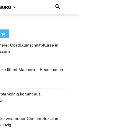
BURG
äge
here: Obstbaumschnitt-Kurse in
ssern
cke lähmt Machern – Ersatzbau in
rpfenkönig kommt aus
u
pke wird neuer Chef im Sozialamt
eipzig