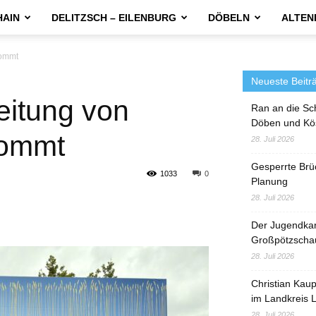
HAIN
DELITZSCH – EILENBURG
DÖBELN
ALTEN
kommt
Neueste Beitr
eitung von
Ran an die Sc
Döben und Kö
kommt
28. Juli 2026
Gesperrte Brü
1033
0
Planung
28. Juli 2026
Der Jugendka
Großpötzscha
28. Juli 2026
Christian Kau
im Landkreis L
28. Juli 2026