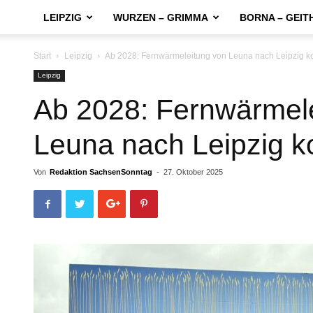
LEIPZIG
WURZEN – GRIMMA
BORNA – GEIT
Start
Leipzig
Ab 2028: Fernwärmeleitung von Leuna nach Leipzig 
Leipzig
Ab 2028: Fernwärmel
Leuna nach Leipzig 
Von
Redaktion SachsenSonntag
-
27. Oktober 2025