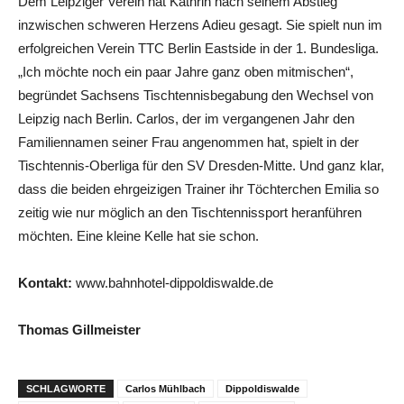
Dem Leipziger Verein hat Kathrin nach seinem Abstieg
inzwischen schweren Herzens Adieu gesagt. Sie spielt nun im
erfolgreichen Verein TTC Berlin Eastside in der 1. Bundesliga.
„Ich möchte noch ein paar Jahre ganz oben mitmischen“,
begründet Sachsens Tischtennisbegabung den Wechsel von
Leipzig nach Berlin. Carlos, der im vergangenen Jahr den
Familiennamen seiner Frau angenommen hat, spielt in der
Tischtennis-Oberliga für den SV Dresden-Mitte. Und ganz klar,
dass die beiden ehrgeizigen Trainer ihr Töchterchen Emilia so
zeitig wie nur möglich an den Tischtennissport heranführen
möchten. Eine kleine Kelle hat sie schon.
Kontakt:
www.bahnhotel-dippoldiswalde.de
Thomas Gillmeister
SCHLAGWORTE
Carlos Mühlbach
Dippoldiswalde