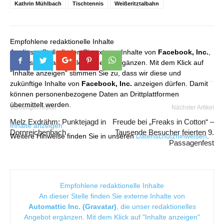
Kathrin Mühlbach
Tischtennis
Weißeritztalbahn
Empfohlene redaktionelle Inhalte
An dieser Stelle finden Sie externe Inhalte von
Facebook, Inc.
,
die unser redaktionelles Angebot ergänzen. Mit dem Klick auf
"Inhalte anzeigen" stimmen Sie zu, dass wir diese und
zukünftige Inhalte von
Facebook, Inc.
anzeigen dürfen. Damit
können personenbezogene Daten an Drittplattformen
übermittelt werden.
Vorheriger Artikel
Nächster Artikel
Melz Exdrähm: Punktejagd in
Freude bei „Freaks in Cotton“ –
Inhalte anzeigen
Dornreichenbach
Tausende Besucher feierten 9.
Weitere Hinweise finden Sie in unseren
Datenschutzhinweisen
.
Passagenfest
Empfohlene redaktionelle Inhalte
An dieser Stelle finden Sie externe Inhalte von
Automattic Inc. (Gravatar)
, die unser redaktionelles
Angebot ergänzen. Mit dem Klick auf "Inhalte anzeigen"