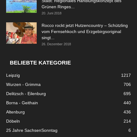
Stadt: Regionales Handlungskonzept des
Grünen Ringes...
20. Juni 2018
Rocco rockt jetzt Hutzencountry – Schützling
vom Fernsehkoch und Erzgebirgsoriginal
singt...
26. Dezember 2018
BELIEBTE KATEGORIE
Leipzig
1217
Wurzen - Grimma
706
Delitzsch - Eilenburg
695
Borna - Geithain
440
Altenburg
436
Döbeln
214
25 Jahre SachsenSonntag
6