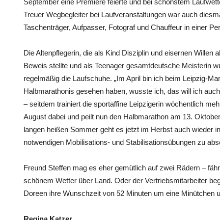
September eine Premiere feierte und bei schönstem Laufwette
Treuer Wegbegleiter bei Laufveranstaltungen war auch diesma
Taschenträger, Aufpasser, Fotograf und Chauffeur in einer Pe
Die Altenpflegerin, die als Kind Disziplin und eisernen Willen
Beweis stellte und als Teenager gesamtdeutsche Meisterin wu
regelmäßig die Laufschuhe. „Im April bin ich beim Leipzig-Marat
Halbmarathonis gesehen haben, wusste ich, das will ich auch 
– seitdem trainiert die sportaffine Leipzigerin wöchentlich 
August dabei und peilt nun den Halbmarathon am 13. Oktob
langen heißen Sommer geht es jetzt im Herbst auch wieder in
notwendigen Mobilisations- und Stabilisationsübungen zu abso
Freund Steffen mag es eher gemütlich auf zwei Rädern – fäh
schönem Wetter über Land. Oder der Vertriebsmitarbeiter begl
Doreen ihre Wunschzeit von 52 Minuten um eine Minütchen u
Regina Katzer