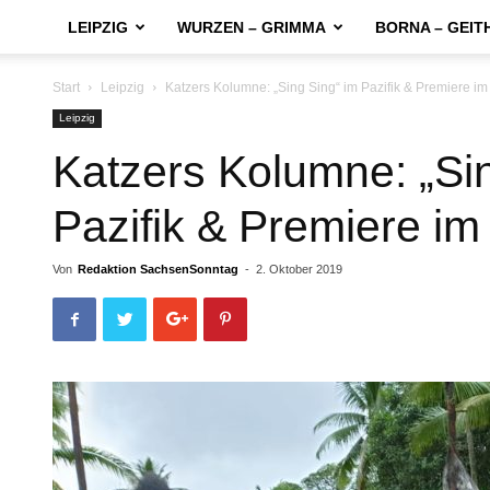
LEIPZIG
WURZEN – GRIMMA
BORNA – GEIT
Start
Leipzig
Katzers Kolumne: „Sing Sing“ im Pazifik & Premiere i
Leipzig
Katzers Kolumne: „Si
Pazifik & Premiere im
Von
Redaktion SachsenSonntag
-
2. Oktober 2019