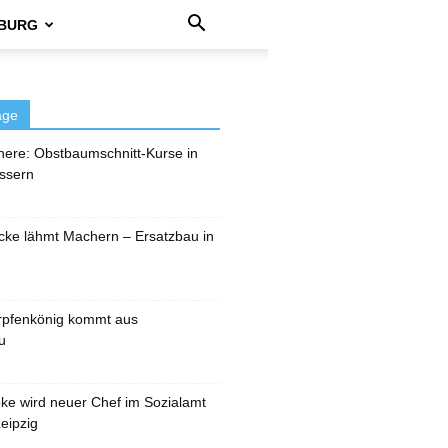
BURG
äge
here: Obstbaumschnitt-Kurse in
ssern
cke lähmt Machern – Ersatzbau in
rpfenkönig kommt aus
u
pke wird neuer Chef im Sozialamt
eipzig