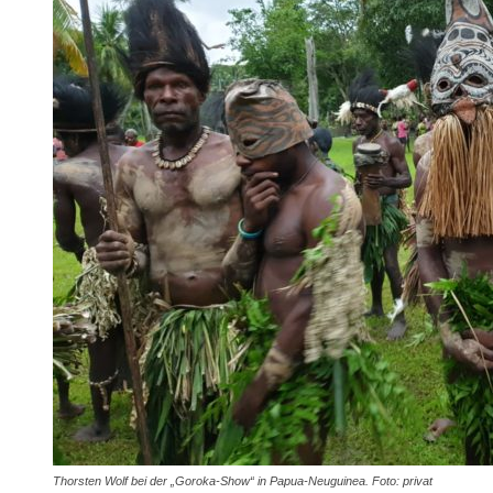
Thorsten Wolf bei der „Goroka-Show“ in Papua-Neuguinea. Foto: privat