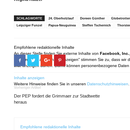
SCHLAGWORTE
24. Oberholzlauf
Doreen Günther
Globetrotte
Leipziger Funzel
Papua-Neuguinea
Steffen Tschernich
Thorste
Empfohlene redaktionelle Inhalte
An dieser Stelle finden Sie externe Inhalte von
Facebook, Inc.
Mit dem Klick auf "Inhalte anzeigen" stimmen Sie zu, dass wir 
Inc.
anzeigen dürfen. Damit können personenbezogene Daten an
Inhalte anzeigen
Weitere Hinweise finden Sie in unseren
Datenschutzhinweisen
.
Vorheriger Artikel
Der PEP fordert die Grimmaer zur Stadtwette
heraus
Empfohlene redaktionelle Inhalte