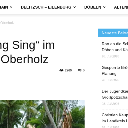
HAIN
DELITZSCH – EILENBURG
DÖBELN
ALTEN
m Oberholz
Neueste Beitr
ng Sing“ im
Ran an die Sc
Döben und Kö
 Oberholz
28. Juli 2026
Gesperrte Brü
2960
0
Planung
28. Juli 2026
Der Jugendka
Großpötzscha
28. Juli 2026
Christian Kau
im Landkreis L
28. Juli 2026