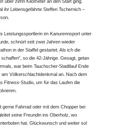
r über zehn Kilometer an den Start ging.
l ihr Lebensgefährte Steffen Tschernich –
rson.
 als Leistungssportlerin im Kanurennsport unter
rde, schnürt seit zwei Jahren wieder
hon in der Staffel gestartet. Als ich die
schaffen“, so die 42-Jährige. Gesagt, getan
mehrmals, war beim Tauchscher-Stadtlauf Ende
er am Völkerschlachtdenkmal an. Nach dem
s Fitness-Studio, um für das Laufen die
lvieren.
rt gerne Fahrrad oder mit dem Chopper bei
eitet seine Freundin ins Oberholz, wo
nterboten hat. Glückwunsch und weiter so!