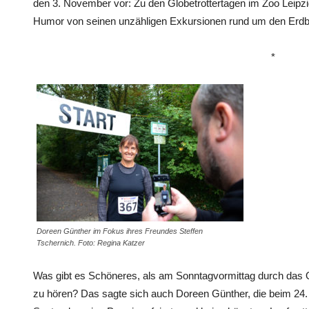
den 3. November vor: Zu den Globetrottertagen im Zoo Leipzig
Humor von seinen unzähligen Exkursionen rund um den Erdba
*
Doreen Günther im Fokus ihres Freundes Steffen
Tschernich. Foto: Regina Katzer
Was gibt es Schöneres, als am Sonntagvormittag durch das O
zu hören? Das sagte sich auch Doreen Günther, die beim 24.