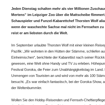
Jeden Dienstag schalten mehr als vier Millionen Zuschaue
Mertens“ im Leipziger Zoo über die Mattscheibe flimmert.
Schauspieler und Funzel-Kabarettchef Thorsten Wolf ali
wenn der waschechte Sachse mal nicht im Fernsehen zu s
reist er am liebsten durch die Welt.
Im September urlaubte Thorsten Wolf mit einer kleinen Reis
Pazifik: „Wir wohnten in den Hütten der Stämme, schliefen 
Einheimischen“, berichtete der Kabarettist nach seiner Rückke
gewesen, eine Welt ohne Handy und TV zu erleben. Höhepunkt
Festival Goroka, die Feier zum Unabhängigkeitstag im Land. 
Unmengen von Touristen an und wird von mehr als 100 Stämme
besucht. „Es war einfach fantastisch, bei der Goroka-Show, a
der Weltenbummler.
Wollen Sie den Hobby-Reisenden und Fernseh-Cheftierpfleger