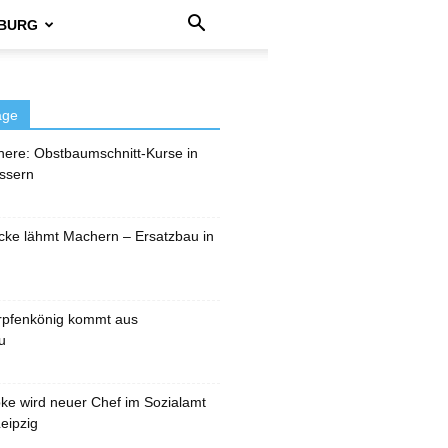
BURG
äge
here: Obstbaumschnitt-Kurse in
ssern
cke lähmt Machern – Ersatzbau in
rpfenkönig kommt aus
u
pke wird neuer Chef im Sozialamt
eipzig