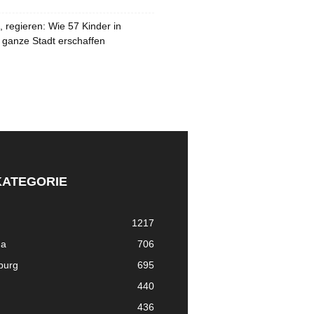
 regieren: Wie 57 Kinder in
 ganze Stadt erschaffen
KATEGORIE
1217
ma
706
nburg
695
440
436