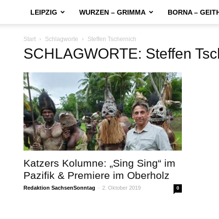
LEIPZIG
WURZEN – GRIMMA
BORNA – GEIT
Start
Schlagworte
Steffen Tschernich
SCHLAGWORTE: Steffen Tsch
Katzers Kolumne: „Sing Sing“ im
Pazifik & Premiere im Oberholz
Redaktion SachsenSonntag
-
2. Oktober 2019
0