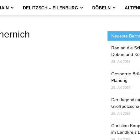
HAIN
DELITZSCH – EILENBURG
DÖBELN
ALTEN
ernich
Neueste Beitr
Ran an die Sc
Döben und Kö
28. Juli 2026
Gesperrte Brü
Planung
28. Juli 2026
Der Jugendka
Großpötzscha
28. Juli 2026
Christian Kau
im Landkreis L
28. Juli 2026