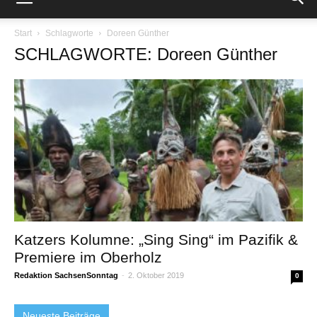
Start
Schlagworte
Doreen Günther
SCHLAGWORTE: Doreen Günther
Katzers Kolumne: „Sing Sing“ im Pazifik &
Premiere im Oberholz
Redaktion SachsenSonntag
-
2. Oktober 2019
0
Neueste Beiträge