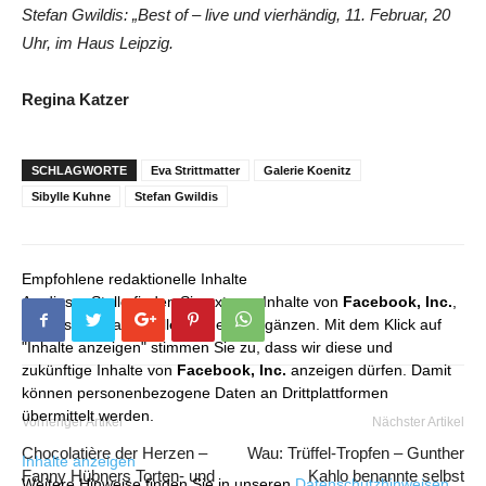
Stefan Gwildis: „Best of – live und vierhändig, 11. Februar, 20
Uhr, im Haus Leipzig.
Regina Katzer
SCHLAGWORTE
Eva Strittmatter
Galerie Koenitz
Sibylle Kuhne
Stefan Gwildis
Empfohlene redaktionelle Inhalte
An dieser Stelle finden Sie externe Inhalte von
Facebook, Inc.
,
die unser redaktionelles Angebot ergänzen. Mit dem Klick auf
"Inhalte anzeigen" stimmen Sie zu, dass wir diese und
zukünftige Inhalte von
Facebook, Inc.
anzeigen dürfen. Damit
können personenbezogene Daten an Drittplattformen
übermittelt werden.
Vorheriger Artikel
Nächster Artikel
Chocolatière der Herzen –
Wau: Trüffel-Tropfen – Gunther
Inhalte anzeigen
Fanny Hübners Torten- und
Kahlo benannte selbst
Weitere Hinweise finden Sie in unseren
Datenschutzhinweisen
.