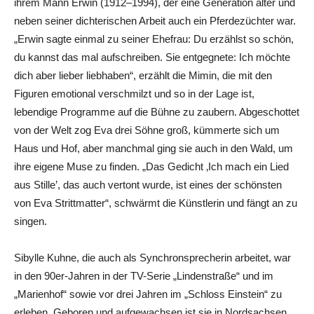
ihrem Mann Erwin (1912–1994), der eine Generation älter und
neben seiner dichterischen Arbeit auch ein Pferdezüchter war.
„Erwin sagte einmal zu seiner Ehefrau: Du erzählst so schön,
du kannst das mal aufschreiben. Sie entgegnete: Ich möchte
dich aber lieber liebhaben“, erzählt die Mimin, die mit den
Figuren emotional verschmilzt und so in der Lage ist,
lebendige Programme auf die Bühne zu zaubern. Abgeschottet
von der Welt zog Eva drei Söhne groß, kümmerte sich um
Haus und Hof, aber manchmal ging sie auch in den Wald, um
ihre eigene Muse zu finden. „Das Gedicht ‚Ich mach ein Lied
aus Stille’, das auch vertont wurde, ist eines der schönsten
von Eva Strittmatter“, schwärmt die Künstlerin und fängt an zu
singen.
Sibylle Kuhne, die auch als Synchronsprecherin arbeitet, war
in den 90er-Jahren in der TV-Serie „Lindenstraße“ und im
„Marienhof“ sowie vor drei Jahren im „Schloss Einstein“ zu
erleben. Geboren und aufgewachsen ist sie in Nordsachsen,