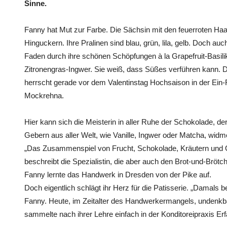
Sinne.
Fanny hat Mut zur Farbe. Die Sächsin mit den feuerroten Ha
Hinguckern. Ihre Pralinen sind blau, grün, lila, gelb. Doch auch
Faden durch ihre schönen Schöpfungen à la Grapefruit-Basil
Zitronengras-Ingwer. Sie weiß, dass Süßes verführen kann.
herrscht gerade vor dem Valentinstag Hochsaison in der Ein
Mockrehna.
Hier kann sich die Meisterin in aller Ruhe der Schokolade, 
Gebern aus aller Welt, wie Vanille, Ingwer oder Matcha, widm
„Das Zusammenspiel von Frucht, Schokolade, Kräutern und G
beschreibt die Spezialistin, die aber auch den Brot-und-Brötc
Fanny lernte das Handwerk in Dresden von der Pike auf.
Doch eigentlich schlägt ihr Herz für die Patisserie. „Damals b
Fanny. Heute, im Zeitalter des Handwerkermangels, undenkbar.
sammelte nach ihrer Lehre einfach in der Konditoreipraxis Er