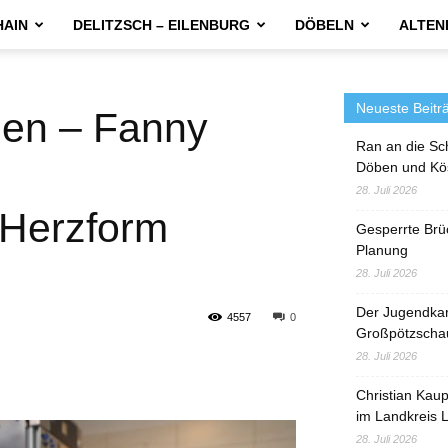
HAIN
DELITZSCH – EILENBURG
DÖBELN
ALTEN
Neueste Beitr
zen – Fanny
Ran an die Sc
Döben und Kö
28. Juli 2026
 Herzform
Gesperrte Brü
Planung
28. Juli 2026
Der Jugendka
4557
0
Großpötzscha
28. Juli 2026
Christian Kau
im Landkreis L
28. Juli 2026