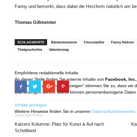
Fanny und bemerkt, dass dabei die Herzform natürlich am beli
Thomas Gillmeister
SCHLAGWORTE
Bäckermeisterin
Chocolatière
Fanny Hübner
Titelgeschichte
Valentinstag
Empfohlene redaktionelle Inhalte
An dieser Stelle finden Sie externe Inhalte von
Facebook, Inc.
Mit dem Klick auf "Inhalte anzeigen" stimmen Sie zu, dass wir 
Inc.
anzeigen dürfen. Damit können personenbezogene Daten an
Inhalte anzeigen
Weitere Hinweise finden Sie in unseren
Datenschutzhinweisen
.
Vorheriger Artikel
Katzers Kolumne: Platz für Kunst & Auf nach
Ka
Schottland