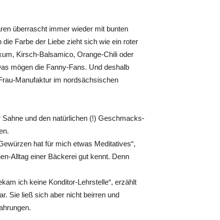
aren überrascht immer wieder mit bunten
 die Farbe der Liebe zieht sich wie ein roter
ikum, Kirsch-Balsamico, Orange-Chili oder
 Das mögen die Fanny-Fans. Und deshalb
-Frau-Manufaktur im nordsächsischen
der Sahne und den natürlichen (!) Geschmacks-
en.
ewürzen hat für mich etwas Meditatives“,
hen-Alltag einer Bäckerei gut kennt. Denn
ekam ich keine Konditor-Lehrstelle“, erzählt
 Sie ließ sich aber nicht beirren und
fahrungen.