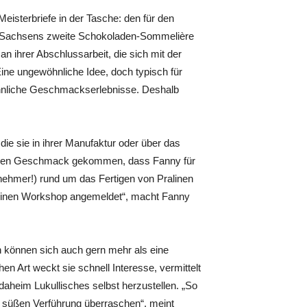
eisterbriefe in der Tasche: den für den
g, Sachsens zweite Schokoladen-Sommelière
an ihrer Abschlussarbeit, die sich mit der
ine ungewöhnliche Idee, doch typisch für
öhnliche Geschmackserlebnisse. Deshalb
 die sie in ihrer Manufaktur oder über das
uf den Geschmack gekommen, dass Fanny für
lnehmer!) rund um das Fertigen von Pralinen
ür einen Workshop angemeldet“, macht Fanny
n können sich auch gern mehr als eine
hen Art weckt sie schnell Interesse, vermittelt
daheim Lukullisches selbst herzustellen. „So
r süßen Verführung überraschen“, meint