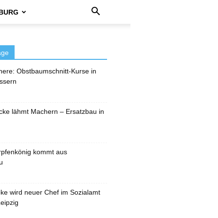
BURG
äge
here: Obstbaumschnitt-Kurse in
ssern
cke lähmt Machern – Ersatzbau in
rpfenkönig kommt aus
u
pke wird neuer Chef im Sozialamt
eipzig