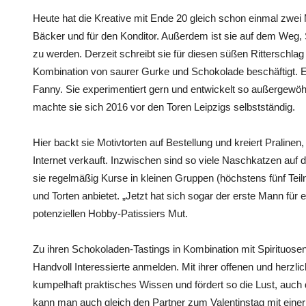
Heute hat die Kreative mit Ende 20 gleich schon einmal zwei M
Bäcker und für den Konditor. Außerdem ist sie auf dem We
zu werden. Derzeit schreibt sie für diesen süßen Ritterschlag 
Kombination von saurer Gurke und Schokolade beschäftigt. E
Fanny. Sie experimentiert gern und entwickelt so außergew
machte sie sich 2016 vor den Toren Leipzigs selbstständig.
Hier backt sie Motivtorten auf Bestellung und kreiert Pralinen,
Internet verkauft. Inzwischen sind so viele Naschkatzen a
sie regelmäßig Kurse in kleinen Gruppen (höchstens fünf Tei
und Torten anbietet. „Jetzt hat sich sogar der erste Mann f
potenziellen Hobby-Patissiers Mut.
Zu ihren Schokoladen-Tastings in Kombination mit Spirituose
Handvoll Interessierte anmelden. Mit ihrer offenen und herzlic
kumpelhaft praktisches Wissen und fördert so die Lust, auch 
kann man auch gleich den Partner zum Valentinstag mit eine