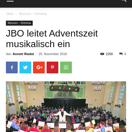
Start
Wurzen - Grimma
Wurzen - Grimma
JBO leitet Adventszeit
musikalisch ein
Von
Annett Riedel
-
25. November 2018
2256
0