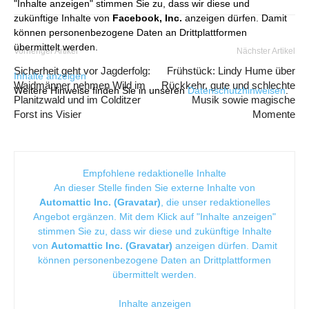
"Inhalte anzeigen" stimmen Sie zu, dass wir diese und
zukünftige Inhalte von
Facebook, Inc.
anzeigen dürfen. Damit
können personenbezogene Daten an Drittplattformen
übermittelt werden.
Vorheriger Artikel
Nächster Artikel
Sicherheit geht vor Jagderfolg:
Frühstück: Lindy Hume über
Inhalte anzeigen
Waidmänner nehmen Wild im
Rückkehr, gute und schlechte
Weitere Hinweise finden Sie in unseren
Datenschutzhinweisen
.
Planitzwald und im Colditzer
Musik sowie magische
Forst ins Visier
Momente
Empfohlene redaktionelle Inhalte
An dieser Stelle finden Sie externe Inhalte von
Automattic Inc. (Gravatar)
, die unser redaktionelles
Angebot ergänzen. Mit dem Klick auf "Inhalte anzeigen"
stimmen Sie zu, dass wir diese und zukünftige Inhalte
von
Automattic Inc. (Gravatar)
anzeigen dürfen. Damit
können personenbezogene Daten an Drittplattformen
übermittelt werden.
Inhalte anzeigen