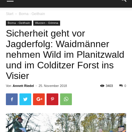
Start
Borna - Geithain
Borna - Geithain
Wurzen - Grimma
Sicherheit geht vor
Jagderfolg: Waidmänner
nehmen Wild im Planitzwald
und im Colditzer Forst ins
Visier
Von
Annett Riedel
-
25. November 2018
3403
0