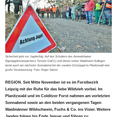
Sicherheit geht vor Jagderfolg: Auf den Schultern des Ammelshainer
Eigenjagdrevierpächters Torsten Gall (l.) und denen seiner Waidmann-Kollegen
lastet auch am nächsten Sonnabend bei der zweiten Drückjagd im Planitzwald eine
große Verantwortung. Foto: Roger Dietze
REGION. Seit Mitte November ist es im Forstbezirk
Leipzig mit der Ruhe für das liebe Wildvieh vorbei. Im
Planitzwald und im Colditzer Forst nahmen am vorletzten
Sonnabend sowie an den beiden vergangenen Tagen
Waidmänner Wildschwein, Fuchs & Co. ins Visier. Weitere
Jagden folgen bis Ende Januar und führen zu