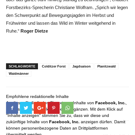
Forstbezirks-Sprecherin Christiane Wolfram. „Sprich wir legen
den Schwerpunkt auf Bewegungsjagden im Herbst und
Frühwinter und lassen das Wild im Winter weitgehend in
Ruhe.“
Roger Dietze
SCHLAGWORTE
Colditzer Forst
Jagdsaison
Planitzwald
Waidmänner
Empfohlene redaktionelle Inhalte
An dieser Stelle finden Sie externe Inhalte von
Facebook, Inc.
,
die unser redaktionelles Angebot ergänzen. Mit dem Klick auf
"Inhalte anzeigen" stimmen Sie zu, dass wir diese und
zukünftige Inhalte von
Facebook, Inc.
anzeigen dürfen. Damit
können personenbezogene Daten an Drittplattformen
übermittelt werden.