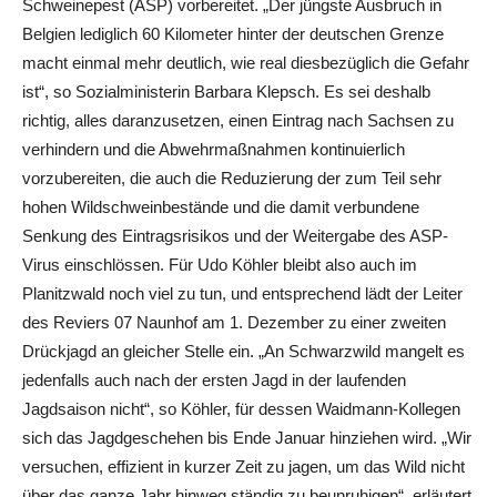
Schweinepest (ASP) vorbereitet. „Der jüngste Ausbruch in
Belgien lediglich 60 Kilometer hinter der deutschen Grenze
macht einmal mehr deutlich, wie real diesbezüglich die Gefahr
ist“, so Sozialministerin Barbara Klepsch. Es sei deshalb
richtig, alles daranzusetzen, einen Eintrag nach Sachsen zu
verhindern und die Abwehrmaßnahmen kontinuierlich
vorzubereiten, die auch die Reduzierung der zum Teil sehr
hohen Wildschweinbestände und die damit verbundene
Senkung des Eintragsrisikos und der Weitergabe des ASP-
Virus einschlössen. Für Udo Köhler bleibt also auch im
Planitzwald noch viel zu tun, und entsprechend lädt der Leiter
des Reviers 07 Naunhof am 1. Dezember zu einer zweiten
Drückjagd an gleicher Stelle ein. „An Schwarzwild mangelt es
jedenfalls auch nach der ersten Jagd in der laufenden
Jagdsaison nicht“, so Köhler, für dessen Waidmann-Kollegen
sich das Jagdgeschehen bis Ende Januar hinziehen wird. „Wir
versuchen, effizient in kurzer Zeit zu jagen, um das Wild nicht
über das ganze Jahr hinweg ständig zu beunruhigen“, erläutert