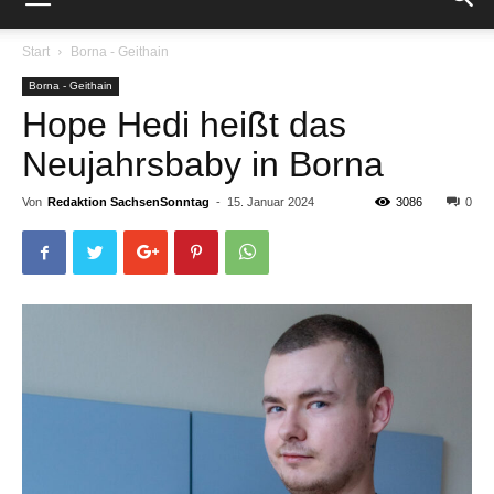
Start
Borna - Geithain
Borna - Geithain
Hope Hedi heißt das
Neujahrsbaby in Borna
Von
Redaktion SachsenSonntag
-
15. Januar 2024
3086
0