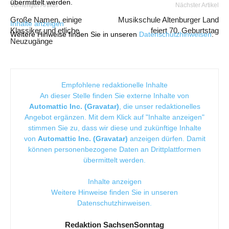
übermittelt werden.
Vorheriger Artikel
Nächster Artikel
Große Namen, einige
Musikschule Altenburger Land
Inhalte anzeigen
Klassiker und etliche
feiert 70. Geburtstag
Weitere Hinweise finden Sie in unseren
Datenschutzhinweisen
.
Neuzugänge
Empfohlene redaktionelle Inhalte
An dieser Stelle finden Sie externe Inhalte von
Automattic Inc. (Gravatar)
, die unser redaktionelles
Angebot ergänzen. Mit dem Klick auf "Inhalte anzeigen"
stimmen Sie zu, dass wir diese und zukünftige Inhalte
von
Automattic Inc. (Gravatar)
anzeigen dürfen. Damit
können personenbezogene Daten an Drittplattformen
übermittelt werden.
Inhalte anzeigen
Weitere Hinweise finden Sie in unseren
Datenschutzhinweisen
.
Redaktion SachsenSonntag