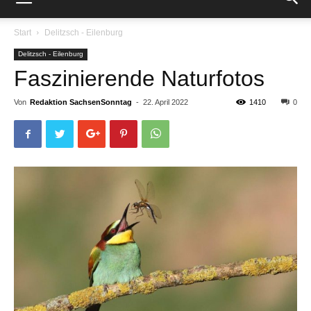
Start
Delitzsch - Eilenburg
Delitzsch - Eilenburg
Faszinierende Naturfotos
Von
Redaktion SachsenSonntag
-
22. April 2022
1410
0