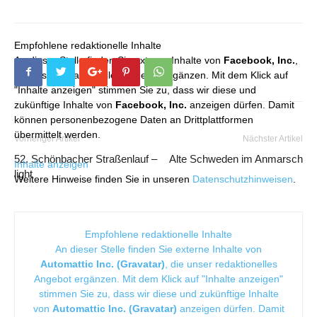
Empfohlene redaktionelle Inhalte
An dieser Stelle finden Sie externe Inhalte von
Facebook, Inc.
,
die unser redaktionelles Angebot ergänzen. Mit dem Klick auf
"Inhalte anzeigen" stimmen Sie zu, dass wir diese und
zukünftige Inhalte von
Facebook, Inc.
anzeigen dürfen. Damit
können personenbezogene Daten an Drittplattformen
übermittelt werden.
Vorheriger Artikel
Nächster Artikel
52. Schönbacher Straßenlauf –
Alte Schweden im Anmarsch
Inhalte anzeigen
light
Weitere Hinweise finden Sie in unseren
Datenschutzhinweisen
.
Empfohlene redaktionelle Inhalte
An dieser Stelle finden Sie externe Inhalte von
Automattic Inc. (Gravatar)
, die unser redaktionelles
Angebot ergänzen. Mit dem Klick auf "Inhalte anzeigen"
stimmen Sie zu, dass wir diese und zukünftige Inhalte
von
Automattic Inc. (Gravatar)
anzeigen dürfen. Damit