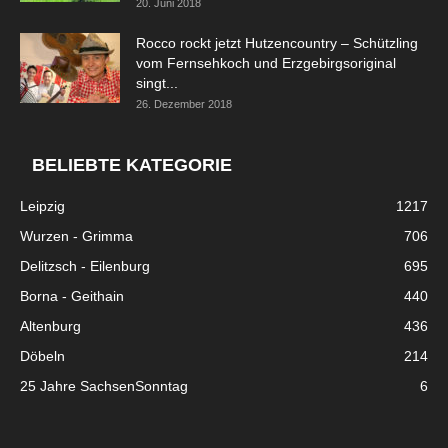
20. Juni 2018
Rocco rockt jetzt Hutzencountry – Schützling
vom Fernsehkoch und Erzgebirgsoriginal
singt...
26. Dezember 2018
BELIEBTE KATEGORIE
Leipzig
1217
Wurzen - Grimma
706
Delitzsch - Eilenburg
695
Borna - Geithain
440
Altenburg
436
Döbeln
214
25 Jahre SachsenSonntag
6