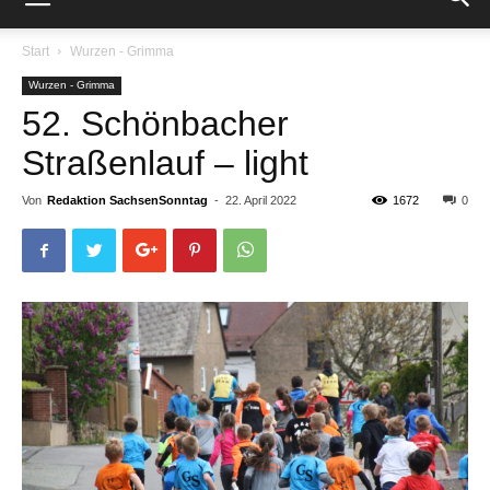
Start
Wurzen - Grimma
Wurzen - Grimma
52. Schönbacher
Straßenlauf – light
Von
Redaktion SachsenSonntag
-
22. April 2022
1672
0