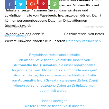
die unser redaktionelles Angebot ergänzen. Mit dem Klick auf
"Inhalte anzeigen" stimmen Sie zu, dass wir diese und
zukünftige Inhalte von
Facebook, Inc.
anzeigen dürfen. Damit
können personenbezogene Daten an Drittplattformen
übermittelt werden.
Vorheriger Artikel
Nächster Artikel
„Woher kam das denn?!“
Faszinierende Naturfotos
Inhalte anzeigen
Weitere Hinweise finden Sie in unseren
Datenschutzhinweisen
.
Empfohlene redaktionelle Inhalte
An dieser Stelle finden Sie externe Inhalte von
Automattic Inc. (Gravatar)
, die unser redaktionelles
Angebot ergänzen. Mit dem Klick auf "Inhalte anzeigen"
stimmen Sie zu, dass wir diese und zukünftige Inhalte
von
Automattic Inc. (Gravatar)
anzeigen dürfen. Damit
können personenbezogene Daten an Drittplattformen
übermittelt werden.
Inhalte anzeigen
Weitere Hinweise finden Sie in unseren