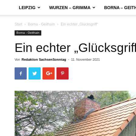
LEIPZIG
WURZEN – GRIMMA
BORNA – GEIT
Start
Borna - Geithain
Ein echter „Glücksgriff“
Borna - Geithain
Ein echter „Glücksgrif
Von
Redaktion SachsenSonntag
-
11. November 2021