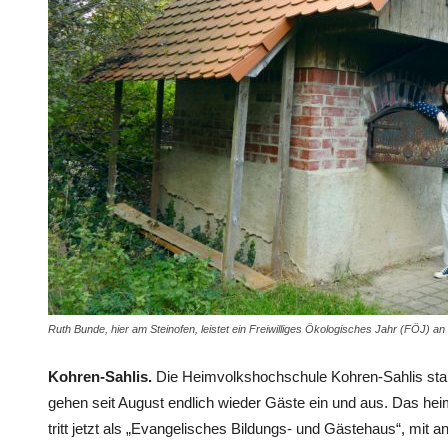
Ruth Bunde, hier am Steinofen, leistet ein Freiwilliges Ökologisches Jahr (FÖJ)
Kohren-Sahlis.
Die Heimvolkshochschule Kohren-Sahlis sta
gehen seit August endlich wieder Gäste ein und aus. Das hei
tritt jetzt als „Evangelisches Bildungs- und Gästehaus“, mit