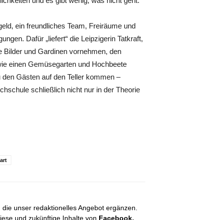
ichkeiten und es gibt wenig, was nicht geht.
eld, ein freundliches Team, Freiräume und
n. Dafür „liefert“ die Leipzigerin Tatkraft,
die Bilder und Gardinen vornehmen, den
 sowie einen Gemüsegarten und Hochbeete
u den Gästen auf den Teller kommen –
schule schließlich nicht nur in der Theorie
art
, die unser redaktionelles Angebot ergänzen.
diese und zukünftige Inhalte von
Facebook,