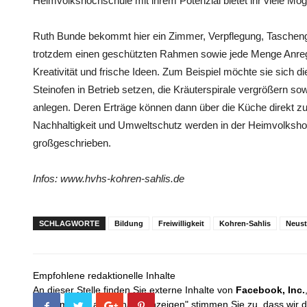
Heimvolkshochschule mit ihrem Potenzial bietet ihr viele Mögl
Ruth Bunde bekommt hier ein Zimmer, Verpflegung, Tascheng
trotzdem einen geschützten Rahmen sowie jede Menge Anregunge
Kreativität und frische Ideen. Zum Beispiel möchte sie sich 
Steinofen in Betrieb setzen, die Kräuterspirale vergrößern
anlegen. Deren Erträge können dann über die Küche direkt z
Nachhaltigkeit und Umweltschutz werden in der Heimvolkshoch
großgeschrieben.
Infos: www.hvhs-kohren-sahlis.de
SCHLAGWORTE
Bildung
Freiwilligkeit
Kohren-Sahlis
Neust
Empfohlene redaktionelle Inhalte
An dieser Stelle finden Sie externe Inhalte von
Facebook, Inc.
Mit dem Klick auf "Inhalte anzeigen" stimmen Sie zu, dass wir 