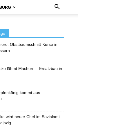
BURG
äge
here: Obstbaumschnitt-Kurse in
ssern
cke lähmt Machern – Ersatzbau in
rpfenkönig kommt aus
u
pke wird neuer Chef im Sozialamt
eipzig