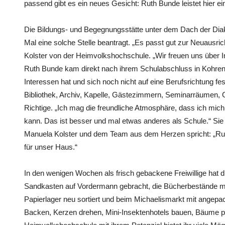
passend gibt es ein neues Gesicht: Ruth Bunde leistet hier ei
Die Bildungs- und Begegnungsstätte unter dem Dach der Diak
Mal eine solche Stelle beantragt. „Es passt gut zur Neuausri
Kolster von der Heimvolkshochschule. „Wir freuen uns über Im
Ruth Bunde kam direkt nach ihrem Schulabschluss in Kohren-Sa
Interessen hat und sich noch nicht auf eine Berufsrichtung fes
Bibliothek, Archiv, Kapelle, Gästezimmern, Seminarräumen,
Richtige. „Ich mag die freundliche Atmosphäre, dass ich mich
kann. Das ist besser und mal etwas anderes als Schule.“ Sie f
Manuela Kolster und dem Team aus dem Herzen spricht: „Ruth
für unser Haus.“
In den wenigen Wochen als frisch gebackene Freiwillige hat d
Sandkasten auf Vordermann gebracht, die Bücherbestände mitt
Papierlager neu sortiert und beim Michaelismarkt mit ange
Backen, Kerzen drehen, Mini-Insektenhotels bauen, Bäume p