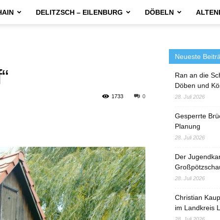
HAIN
DELITZSCH – EILENBURG
DÖBELN
ALTEN
Neueste Beitr
f“
Ran an die Sc
Döben und Kö
1733
0
28. Juli 2026
Gesperrte Brü
Planung
28. Juli 2026
Der Jugendka
Großpötzscha
28. Juli 2026
Christian Kau
im Landkreis L
28. Juli 2026