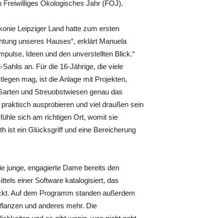
n Freiwilliges Ökologisches Jahr (FÖJ).
onie Leipziger Land hatte zum ersten
chtung unseres Hauses“, erklärt Manuela
pulse, Ideen und den unverstellten Blick.“
hlis an. Für die 16-Jährige, die viele
tlegen mag, ist die Anlage mit Projekten,
 Garten und Streuobstwiesen genau das
 praktisch ausprobieren und viel draußen sein
ühle sich am richtigen Ort, womit sie
 ist ein Glücksgriff und eine Bereicherung
ie junge, engagierte Dame bereits den
els einer Software katalogisiert, das
packt. Auf dem Programm standen außerdem
flanzen und anderes mehr. Die