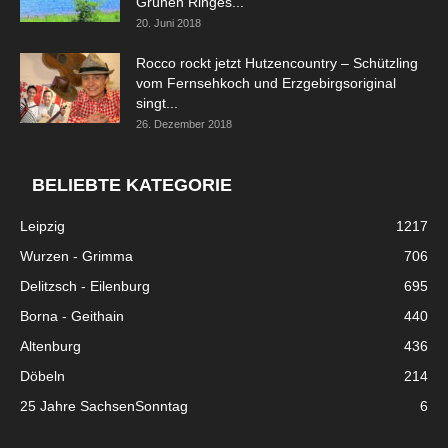
Grünen Ringes...
20. Juni 2018
Rocco rockt jetzt Hutzencountry – Schützling
vom Fernsehkoch und Erzgebirgsoriginal
singt...
26. Dezember 2018
BELIEBTE KATEGORIE
Leipzig
1217
Wurzen - Grimma
706
Delitzsch - Eilenburg
695
Borna - Geithain
440
Altenburg
436
Döbeln
214
25 Jahre SachsenSonntag
6