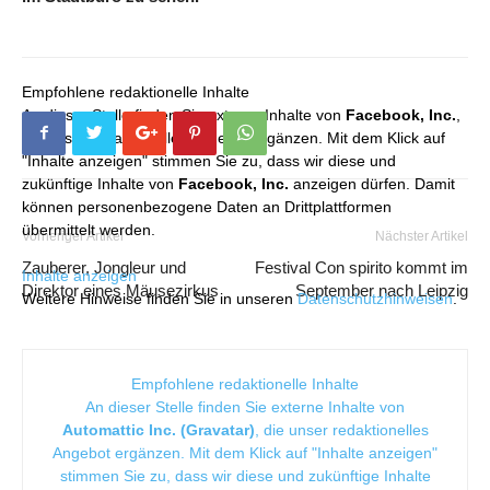
Empfohlene redaktionelle Inhalte
An dieser Stelle finden Sie externe Inhalte von
Facebook, Inc.
,
die unser redaktionelles Angebot ergänzen. Mit dem Klick auf
"Inhalte anzeigen" stimmen Sie zu, dass wir diese und
zukünftige Inhalte von
Facebook, Inc.
anzeigen dürfen. Damit
können personenbezogene Daten an Drittplattformen
übermittelt werden.
Vorheriger Artikel
Nächster Artikel
Zauberer, Jongleur und
Festival Con spirito kommt im
Inhalte anzeigen
Direktor eines Mäusezirkus
September nach Leipzig
Weitere Hinweise finden Sie in unseren
Datenschutzhinweisen
.
Empfohlene redaktionelle Inhalte
An dieser Stelle finden Sie externe Inhalte von
Automattic Inc. (Gravatar)
, die unser redaktionelles
Angebot ergänzen. Mit dem Klick auf "Inhalte anzeigen"
stimmen Sie zu, dass wir diese und zukünftige Inhalte