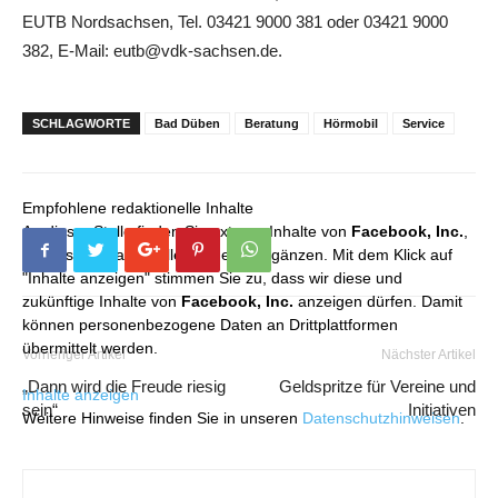
EUTB Nordsachsen, Tel. 03421 9000 381 oder 03421 9000
382, E-Mail: eutb@vdk-sachsen.de.
SCHLAGWORTE
Bad Düben
Beratung
Hörmobil
Service
Empfohlene redaktionelle Inhalte
An dieser Stelle finden Sie externe Inhalte von
Facebook, Inc.
,
die unser redaktionelles Angebot ergänzen. Mit dem Klick auf
"Inhalte anzeigen" stimmen Sie zu, dass wir diese und
zukünftige Inhalte von
Facebook, Inc.
anzeigen dürfen. Damit
können personenbezogene Daten an Drittplattformen
übermittelt werden.
Vorheriger Artikel
Nächster Artikel
„Dann wird die Freude riesig
Geldspritze für Vereine und
Inhalte anzeigen
sein“
Initiativen
Weitere Hinweise finden Sie in unseren
Datenschutzhinweisen
.