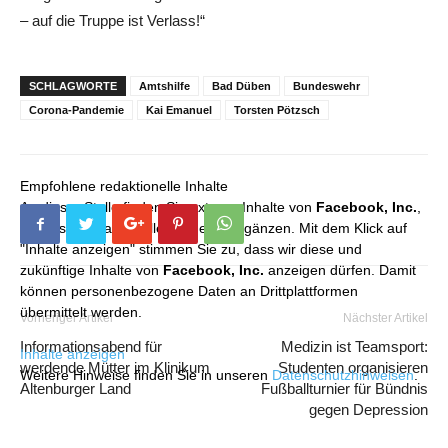
– auf die Truppe ist Verlass!“
SCHLAGWORTE
Amtshilfe
Bad Düben
Bundeswehr
Corona-Pandemie
Kai Emanuel
Torsten Pötzsch
Empfohlene redaktionelle Inhalte
An dieser Stelle finden Sie externe Inhalte von
Facebook, Inc.
,
die unser redaktionelles Angebot ergänzen. Mit dem Klick auf
"Inhalte anzeigen" stimmen Sie zu, dass wir diese und
zukünftige Inhalte von
Facebook, Inc.
anzeigen dürfen. Damit
können personenbezogene Daten an Drittplattformen
übermittelt werden.
Vorheriger Artikel
Nächster Artikel
Informationsabend für
Medizin ist Teamsport:
Inhalte anzeigen
werdende Mütter im Klinikum
Studenten organisieren
Weitere Hinweise finden Sie in unseren
Datenschutzhinweisen
.
Altenburger Land
Fußballturnier für Bündnis
gegen Depression