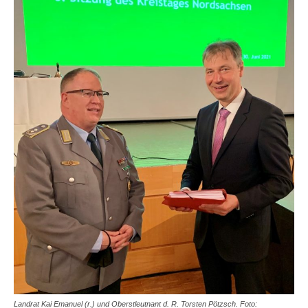
Landrat Kai Emanuel (r.) und Oberstleutnant d. R. Torsten Pötzsch. Foto: