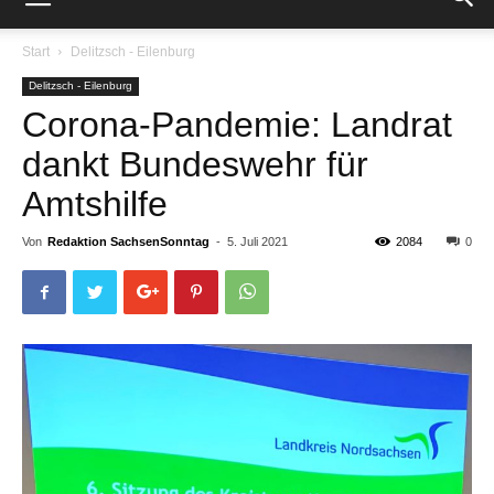
Start
Delitzsch - Eilenburg
Delitzsch - Eilenburg
Corona-Pandemie: Landrat
dankt Bundeswehr für
Amtshilfe
Von
Redaktion SachsenSonntag
-
5. Juli 2021
2084
0