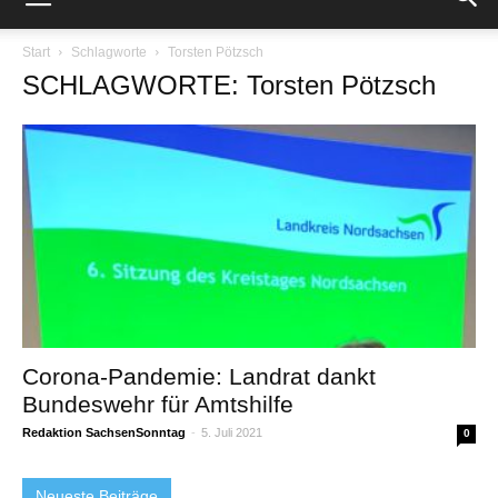
Start
Schlagworte
Torsten Pötzsch
SCHLAGWORTE: Torsten Pötzsch
Corona-Pandemie: Landrat dankt
Bundeswehr für Amtshilfe
Redaktion SachsenSonntag
-
5. Juli 2021
0
Neueste Beiträge