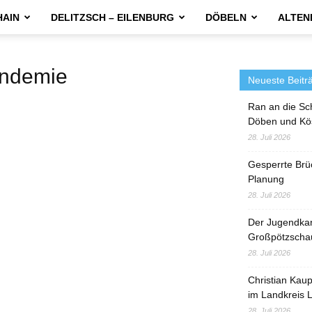
HAIN
DELITZSCH – EILENBURG
DÖBELN
ALTEN
ndemie
Neueste Beitr
Ran an die Sc
Döben und Kö
28. Juli 2026
Gesperrte Brü
Planung
28. Juli 2026
Der Jugendka
Großpötzscha
28. Juli 2026
Christian Kau
im Landkreis L
28. Juli 2026