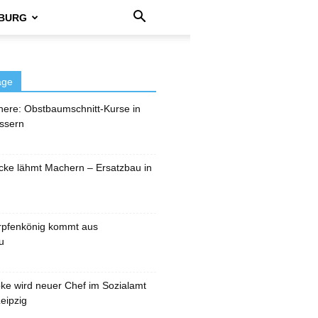
BURG
äge
here: Obstbaumschnitt-Kurse in
ssern
cke lähmt Machern – Ersatzbau in
rpfenkönig kommt aus
u
pke wird neuer Chef im Sozialamt
eipzig