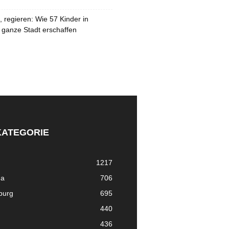
 regieren: Wie 57 Kinder in
 ganze Stadt erschaffen
KATEGORIE
1217
ma
706
nburg
695
440
436