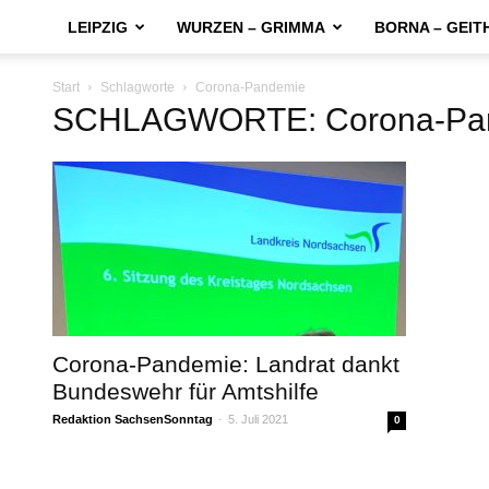
LEIPZIG
WURZEN – GRIMMA
BORNA – GEIT
Start
Schlagworte
Corona-Pandemie
SCHLAGWORTE: Corona-Pa
Corona-Pandemie: Landrat dankt
Bundeswehr für Amtshilfe
Redaktion SachsenSonntag
-
5. Juli 2021
0