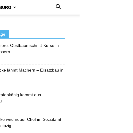
BURG
äge
here: Obstbaumschnitt-Kurse in
ssern
cke lähmt Machern – Ersatzbau in
rpfenkönig kommt aus
u
pke wird neuer Chef im Sozialamt
eipzig