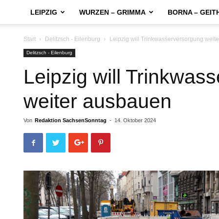
LEIPZIG
WURZEN – GRIMMA
BORNA – GEIT
Start
Delitzsch - Eilenburg
Leipzig will Trinkwasserversorgung weit
Delitzsch - Eilenburg
Leipzig will Trinkwas
weiter ausbauen
Von
Redaktion SachsenSonntag
-
14. Oktober 2024