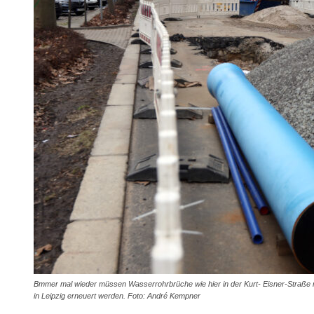
Bmmer mal wieder müssen Wasserrohrbrüche wie hier in der Kurt- Eisner-Straße re
in Leipzig erneuert werden. Foto: André Kempner