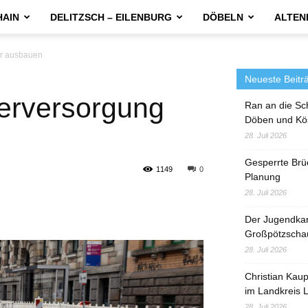
HAIN
DELITZSCH – EILENBURG
DÖBELN
ALTEN
er ausbauen
Neueste Beitr
serversorgung
Ran an die Sc
Döben und Kö
28. Juli 2026
Gesperrte Brü
1149
0
Planung
28. Juli 2026
Der Jugendka
Großpötzscha
28. Juli 2026
Christian Kau
im Landkreis L
28. Juli 2026