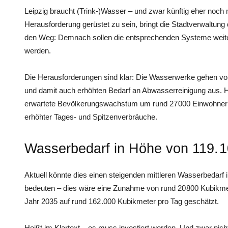
Leipzig braucht (Trink-)Wasser – und zwar künftig eher noch 
Herausforderung gerüstet zu sein, bringt die Stadtverwaltu
den Weg: Demnach sollen die entsprechenden Systeme weiter
werden.
Die Herausforderungen sind klar: Die Wasserwerke gehen vo
und damit auch erhöhten Bedarf an Abwasserreinigung aus. H
erwartete Bevölkerungswachstum um rund 27 000 Einwohner
erhöhter Tages- und Spitzenverbräuche.
Wasserbedarf in Höhe von 119. 
Aktuell könnte dies einen steigenden mittleren Wasserbedarf
bedeuten – dies wäre eine Zunahme von rund 20 800 Kubikme
Jahr 2035 auf rund 162 .000 Kubikmeter pro Tag geschätzt.
Heißt im Klartext – es muss investiert werden. Und zwar nic