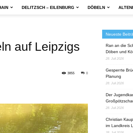
HAIN
DELITZSCH – EILENBURG
DÖBELN
ALTEN
Neueste Beitr
n auf Leipzigs
Ran an die Sc
Döben und Kö
28. Juli 2026
Gesperrte Brü
3855
0
Planung
28. Juli 2026
Der Jugendka
Großpötzscha
28. Juli 2026
Christian Kau
im Landkreis L
28. Juli 2026