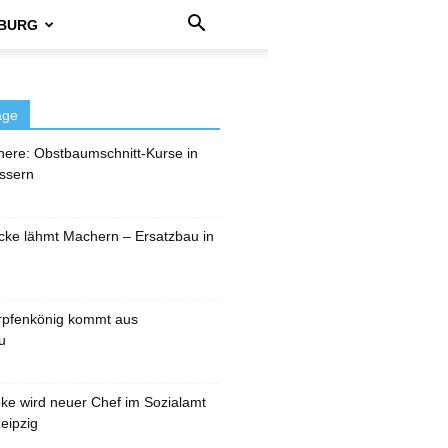
BURG
äge
here: Obstbaumschnitt-Kurse in
ssern
cke lähmt Machern – Ersatzbau in
rpfenkönig kommt aus
u
pke wird neuer Chef im Sozialamt
eipzig