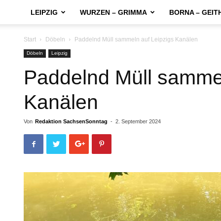
LEIPZIG
WURZEN – GRIMMA
BORNA – GEIT
Start
Döbeln
Paddelnd Müll sammeln auf Leipzigs Kanälen
Döbeln
Leipzig
Paddelnd Müll sammel
Kanälen
Von
Redaktion SachsenSonntag
-
2. September 2024