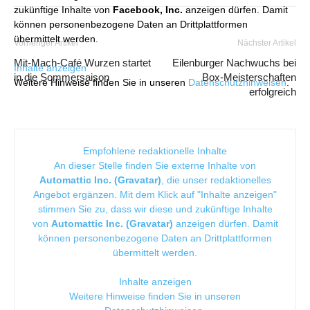
zukünftige Inhalte von
Facebook, Inc.
anzeigen dürfen. Damit
können personenbezogene Daten an Drittplattformen
übermittelt werden.
Vorheriger Artikel
Nächster Artikel
Mit-Mach-Café Wurzen startet
Eilenburger Nachwuchs bei
Inhalte anzeigen
in die Sommersaison
Box-Meisterschaften
Weitere Hinweise finden Sie in unseren
Datenschutzhinweisen
.
erfolgreich
Empfohlene redaktionelle Inhalte
An dieser Stelle finden Sie externe Inhalte von
Automattic Inc. (Gravatar)
, die unser redaktionelles
Angebot ergänzen. Mit dem Klick auf "Inhalte anzeigen"
stimmen Sie zu, dass wir diese und zukünftige Inhalte
von
Automattic Inc. (Gravatar)
anzeigen dürfen. Damit
können personenbezogene Daten an Drittplattformen
übermittelt werden.
Inhalte anzeigen
Weitere Hinweise finden Sie in unseren