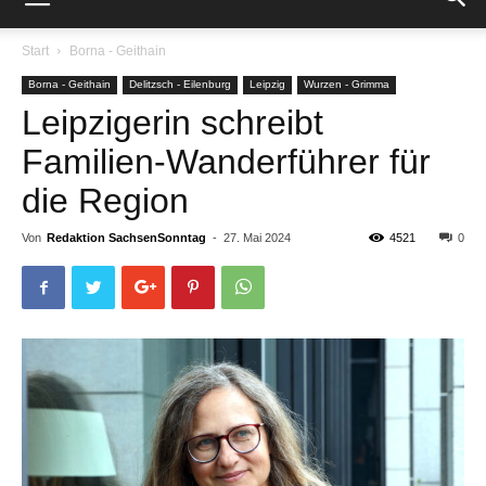
Start
Borna - Geithain
Borna - Geithain
Delitzsch - Eilenburg
Leipzig
Wurzen - Grimma
Leipzigerin schreibt
Familien-Wanderführer für
die Region
Von
Redaktion SachsenSonntag
-
27. Mai 2024
4521
0