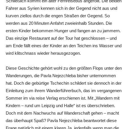
Schließlich kommt ein alter Fernreisebus angerollt. Die beiden
Fahrer aus Syrien kennen sich in der Gegend nicht aus und
kurven ziellos durch die engen Straßen der Gegend. So
werden aus 20 Minuten Anfahrt zweieinhalb Stunden. Die
ersten Kinder bekommen Hunger und fangen an zu jammern.
Das einzige Restaurant auf der Tour hat geschlossen – und
am Ende fällt eines der Kinder an den Teichen ins Wasser und
wird klitschnass wieder herausgezogen.
Diese Geschichte gehört wohl zu den größten Flops unter den
Wanderungen, die Pavla ­Nejezchleba bisher unternommen
hat. Doch die gebürtige Tschechin schildert sie dennoch in der
Einleitung zum ihrem Wanderführerbuch, das im vergangenen
Sommer im via reise Verlag erschienen ist. Mit „Wandern mit
Kindern – rund um Leipzig und Halle“ ist es überschrieben.
Doch mit dem Nachwuchs auf Wanderschaft gehen – macht
das überhaupt Spaß? Pavla ­Nejezchleba beantwortet diese
Frage natürlich mit einem klaren Ja, jedenfalls wenn man die