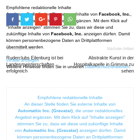
Empfohlene redaktionelle Inhalte
An dieser Stelle finden Sie externe Inhalte von
Facebook, Inc.
,
die unser redaktionelles Angebot ergänzen. Mit dem Klick auf
"Inhalte anzeigen" stimmen Sie zu, dass wir diese und
zukünftige Inhalte von
Facebook, Inc.
anzeigen dürfen. Damit
können personenbezogene Daten an Drittplattformen
übermittelt werden.
Vorheriger Artikel
Nächster Artikel
Ruderclubs Eilenburg ist bei
Abstrakte Kunst in der
Inhalte anzeigen
Landesmeisterschaften
Hospitalkapelle in Grimma zu
Weitere Hinweise finden Sie in unseren
Datenschutzhinweisen
.
erfolgreich
sehen
Empfohlene redaktionelle Inhalte
An dieser Stelle finden Sie externe Inhalte von
Automattic Inc. (Gravatar)
, die unser redaktionelles
Angebot ergänzen. Mit dem Klick auf "Inhalte anzeigen"
stimmen Sie zu, dass wir diese und zukünftige Inhalte
von
Automattic Inc. (Gravatar)
anzeigen dürfen. Damit
können personenbezogene Daten an Drittplattformen