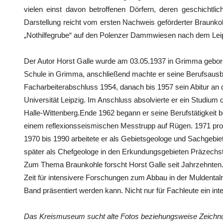
vielen einst davon betroffenen Dörfern, deren geschichtlich
Darstellung reicht vom ersten Nachweis geförderter Braunk
„Nothilfegrube“ auf den Polenzer Dammwiesen nach dem Leip
Der Autor Horst Galle wurde am 03.05.1937 in Grimma gebore
Schule in Grimma, anschließend machte er seine Berufsausb
Facharbeiterabschluss 1954, danach bis 1957 sein Abitur an 
Universität Leipzig. Im Anschluss absolvierte er ein Studium 
Halle-Wittenberg.Ende 1962 begann er seine Berufstätigkeit
einem reflexionsseismischen Messtrupp auf Rügen. 1971 promo
1970 bis 1990 arbeitete er als Gebietsgeologe und Sachgebie
später als Chefgeologe in den Erkundungsgebieten Präzechst
Zum Thema Braunkohle forscht Horst Galle seit Jahrzehnten. M
Zeit für intensivere Forschungen zum Abbau in der Muldental
Band präsentiert werden kann. Nicht nur für Fachleute ein i
Das Kreismuseum sucht alte Fotos beziehungsweise Zeichnun