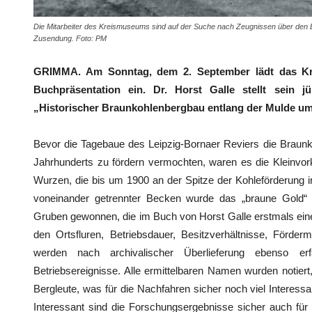
Die Mitarbeiter des Kreismuseums sind auf der Suche nach Zeugnissen über den B
Zusendung. Foto: PM
GRIMMA. Am Sonntag, dem 2. September lädt das K
Buchpräsentation ein. Dr. Horst Galle stellt sein 
„Historischer Braunkohlenbergbau entlang der Mulde um
Bevor die Tagebaue des Leipzig-Bornaer Reviers die Braunko
Jahrhunderts zu fördern vermochten, waren es die Kleinv
Wurzen, die bis um 1900 an der Spitze der Kohleförderung
voneinander getrennter Becken wurde das „braune Gold“ 
Gruben gewonnen, die im Buch von Horst Galle erstmals eine
den Ortsfluren, Betriebsdauer, Besitzverhältnisse, Förd
werden nach archivalischer Überlieferung ebenso er
Betriebsereignisse. Alle ermittelbaren Namen wurden notiert
Bergleute, was für die Nachfahren sicher noch viel Interessa
Interessant sind die Forschungsergebnisse sicher auch für 