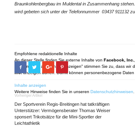
Braunkohlenbergbau im Muldental in Zusammenhang stehen.
wird gebeten sich unter der Telefonnummer 03437 911132 zu
Empfohlene redaktionelle Inhalte
An dieser Stelle finden Sie externe Inhalte von
Facebook, Inc.
Mit dem Klick auf "Inhalte anzeigen" stimmen Sie zu, dass wir 
Inc.
anzeigen dürfen. Damit können personenbezogene Daten an
Inhalte anzeigen
Weitere Hinweise finden Sie in unseren
Datenschutzhinweisen
.
Vorheriger Artikel
Der Sportverein Regis-Breitingen hat tatkräftigen
Unterstützer: Vermögensberater Thomas Weiser
sponsert Trikotsätze für die Mini-Sportler der
Leichtathletik