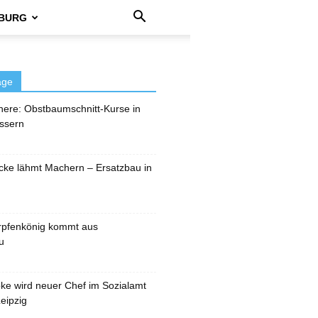
BURG
äge
here: Obstbaumschnitt-Kurse in
ssern
cke lähmt Machern – Ersatzbau in
rpfenkönig kommt aus
u
pke wird neuer Chef im Sozialamt
eipzig