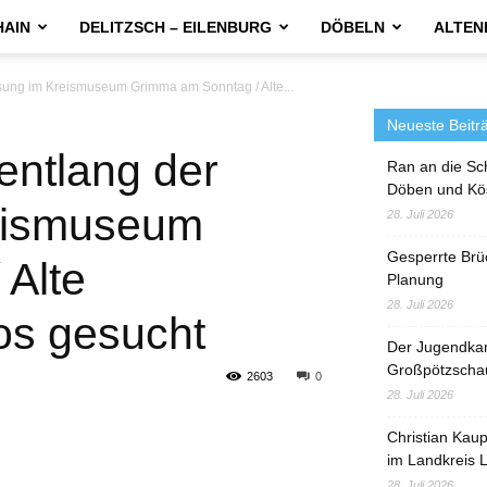
HAIN
DELITZSCH – EILENBURG
DÖBELN
ALTEN
ung im Kreismuseum Grimma am Sonntag / Alte...
Neueste Beitr
entlang der
Ran an die Sc
Döben und Kö
eismuseum
28. Juli 2026
Gesperrte Brü
Alte
Planung
28. Juli 2026
os gesucht
Der Jugendka
Großpötzscha
2603
0
28. Juli 2026
Christian Kau
im Landkreis L
28. Juli 2026