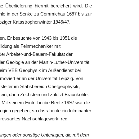
e Überlieferung hiermit bereichert wird. Die
ohle in der Senke zu Commichau 1697 bis zur
ziger Katastrophenwinter 1946/47.
n. Er besuchte von 1943 bis 1951 die
ildung als Feinmechaniker mit
der Arbeiter-und-Bauern-Fakultät der
der Geologie an der Martin-Luther-Universität
 beim VEB Geophysik im Außendienst bei
viert er an der Universität Leipzig. Von
tsleiter im Stabsbereich Chefgeophysik,
ein, dann Zechstein und zuletzt Braunkohle.
it seinem Eintritt in die Rente 1997 war die
region gegeben, so dass heute ein fulminanter
nteressantes Nachschlagewerk! red
gen oder sonstige Unterlagen, die mit dem