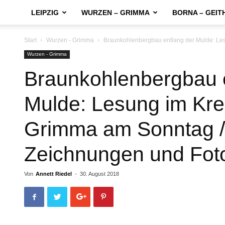
LEIPZIG
WURZEN – GRIMMA
BORNA – GEIT
Start
Wurzen - Grimma
Braunkohlenbergbau entlang der Mulde: Les
Wurzen - Grimma
Braunkohlenbergbau 
Mulde: Lesung im Kr
Grimma am Sonntag / 
Zeichnungen und Fot
Von
Annett Riedel
-
30. August 2018