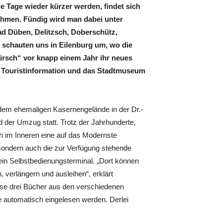
e Tage wieder kürzer werden, findet sich
nehmen. Fündig wird man dabei unter
Bad Düben, Delitzsch, Doberschütz,
r schauten uns in Eilenburg um, wo die
rsch“ vor knapp einem Jahr ihr neues
 Touristinformation und das Stadtmuseum
f dem ehemaligen Kasernengelände in der Dr.-
 der Umzug statt. Trotz der Jahrhunderte,
ch im Inneren eine auf das Modernste
r, sondern auch die zur Verfügung stehende
ein Selbstbedienungsterminal. „Dort können
 verlängern und ausleihen“, erklärt
eise drei Bücher aus den verschiedenen
e automatisch eingelesen werden. Derlei