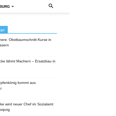
BURG
äge
here: Obstbaumschnitt-Kurse in
ssern
cke lähmt Machern – Ersatzbau in
rpfenkönig kommt aus
u
pke wird neuer Chef im Sozialamt
eipzig