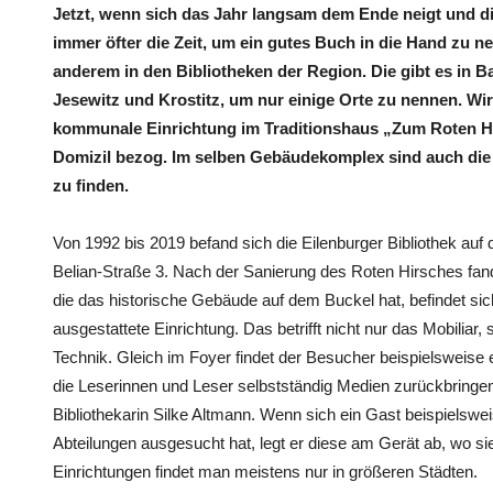
Jetzt, wenn sich das Jahr langsam dem Ende neigt und di
immer öfter die Zeit, um ein gutes Buch in die Hand zu 
anderem in den Bibliotheken der Region. Die gibt es in 
Jesewitz und Krostitz, um nur einige Orte zu nennen. Wi
kommunale Einrichtung im Traditionshaus „Zum Roten Hi
Domizil bezog. Im selben Gebäudekomplex sind auch die
zu finden.
Von 1992 bis 2019 befand sich die Eilenburger Bibliothek au
Belian-Straße 3. Nach der Sanierung des Roten Hirsches fand
die das historische Gebäude auf dem Buckel hat, befindet si
ausgestattete Einrichtung. Das betrifft nicht nur das Mobilia
Technik. Gleich im Foyer findet der Besucher beispielsweise 
die Leserinnen und Leser selbstständig Medien zurückbringen,
Bibliothekarin Silke Altmann. Wenn sich ein Gast beispielsw
Abteilungen ausgesucht hat, legt er diese am Gerät ab, wo si
Einrichtungen findet man meistens nur in größeren Städten.