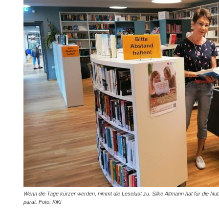
Wenn die Tage kürzer werden, nimmt die Leselust zu. Silke Altmann hat für die Nut
parat. Foto: KiKi