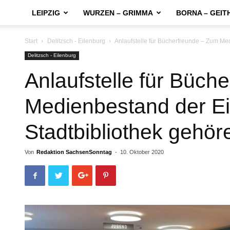
LEIPZIG
WURZEN – GRIMMA
BORNA – GEIT
Start
Delitzsch - Eilenburg
Anlaufstelle für Bücherfreunde – Zum Me
Delitzsch - Eilenburg
Anlaufstelle für Büch
Medienbestand der Ei
Stadtbibliothek gehör
Von
Redaktion SachsenSonntag
-
10. Oktober 2020