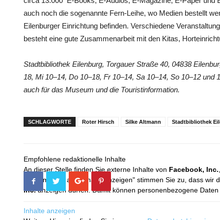
circa 13.000 E-Books, E-Audios, E-Magazine, E-Paper und E
auch noch die sogenannte Fern-Leihe, wo Medien bestellt wer
Eilenburger Einrichtung befinden. Verschiedene Veranstaltun
besteht eine gute Zusammenarbeit mit den Kitas, Horteinrich
Stadtbibliothek Eilenburg, Torgauer Straße 40, 04838 Eilenbu
18, Mi 10–14, Do 10–18, Fr 10–14, Sa 10–14, So 10–12 und 1
auch für das Museum und die Touristinformation.
SCHLAGWORTE
Roter Hirsch
Silke Altmann
Stadtbibliothek Ei
Empfohlene redaktionelle Inhalte
An dieser Stelle finden Sie externe Inhalte von
Facebook, Inc.
Mit dem Klick auf "Inhalte anzeigen" stimmen Sie zu, dass wir 
Inc.
anzeigen dürfen. Damit können personenbezogene Daten an
Inhalte anzeigen