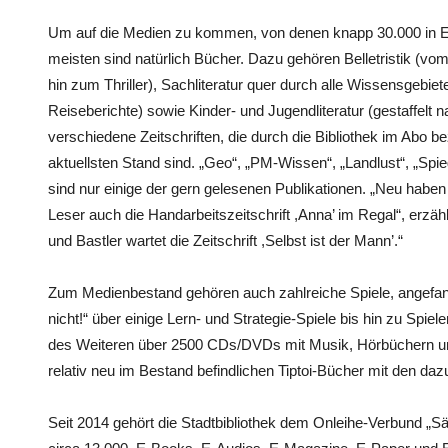
Um auf die Medien zu kommen, von denen knapp 30.000 in E
meisten sind natürlich Bücher. Dazu gehören Belletristik (v
hin zum Thriller), Sachliteratur quer durch alle Wissensgebie
Reiseberichte) sowie Kinder- und Jugendliteratur (gestaffelt
verschiedene Zeitschriften, die durch die Bibliothek im Abo
aktuellsten Stand sind. „Geo“, „PM-Wissen“, „Landlust“, „Spie
sind nur einige der gern gelesenen Publikationen. „Neu haben
Leser auch die Handarbeitszeitschrift ,Anna’ im Regal“, erzä
und Bastler wartet die Zeitschrift ,Selbst ist der Mann’.“
Zum Medienbestand gehören auch zahlreiche Spiele, angefa
nicht!“ über einige Lern- und Strategie-Spiele bis hin zu Spiele
des Weiteren über 2500 CDs/DVDs mit Musik, Hörbüchern und
relativ neu im Bestand befindlichen Tiptoi-Bücher mit den daz
Seit 2014 gehört die Stadtbibliothek dem Onleihe-Verbund „