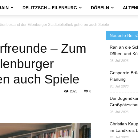
HAIN
DELITZSCH – EILENBURG
DÖBELN
ALTEN
dienbestand der Eilenburger Stadtbibliothek gehören auch Spiele
Neueste Beitr
erfreunde – Zum
Ran an die Sc
Döben und Kö
lenburger
28. Juli 2026
Gesperrte Brü
en auch Spiele
Planung
28. Juli 2026
2323
0
Der Jugendka
Großpötzscha
28. Juli 2026
Christian Kau
im Landkreis L
28. Juli 2026