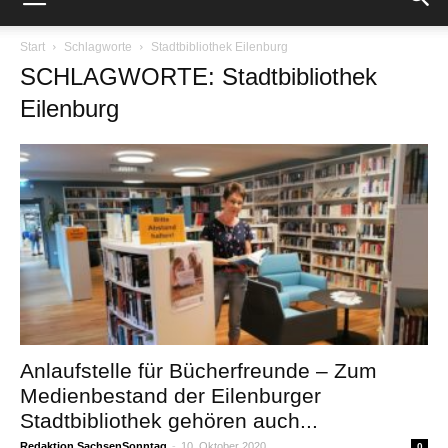
Start
Schlagworte
Stadtbibliothek Eilenburg
SCHLAGWORTE: Stadtbibliothek
Eilenburg
Anlaufstelle für Bücherfreunde – Zum
Medienbestand der Eilenburger
Stadtbibliothek gehören auch...
Redaktion SachsenSonntag
-
10. Oktober 2020
0