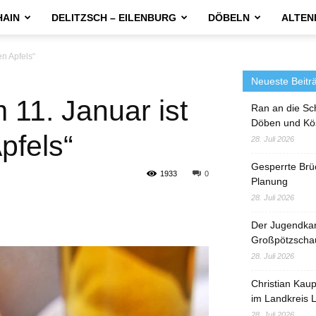
HAIN
DELITZSCH – EILENBURG
DÖBELN
ALTEN
en Apfels“
Neueste Beitr
 11. Januar ist
Ran an die Sc
Döben und Kö
pfels“
28. Juli 2026
Gesperrte Brü
1933
0
Planung
28. Juli 2026
Der Jugendka
Großpötzscha
28. Juli 2026
Christian Kau
im Landkreis L
28. Juli 2026