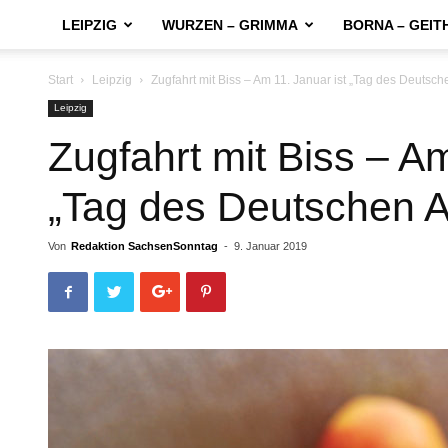
LEIPZIG
WURZEN – GRIMMA
BORNA – GEIT
Start
Leipzig
Zugfahrt mit Biss – Am 11. Januar ist „Tag des Deutsch
Leipzig
Zugfahrt mit Biss – Am
„Tag des Deutschen A
Von
Redaktion SachsenSonntag
-
9. Januar 2019