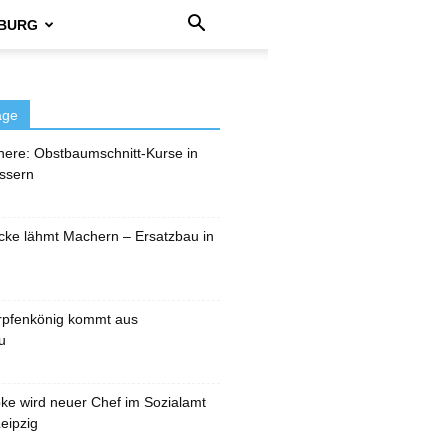
BURG
äge
here: Obstbaumschnitt-Kurse in
ssern
cke lähmt Machern – Ersatzbau in
rpfenkönig kommt aus
u
pke wird neuer Chef im Sozialamt
eipzig