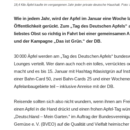
18,4 Kilo Äpfel kaufte im vergangenen Jahr jeder private deutsche Haushalt. Foto
Wie in jedem Jahr, wird der Apfel im Januar eine Woche l
Öffentlichkeit gerückt. Zum „Tag des Deutschen Apfels
liebstes Obst so richtig in Fahrt bei einer gemeinsamen 
und der Kampagne „Das ist Grün.“ der DB.
30 000 Äpfel werden am „Tag des Deutschen Apfels“ bundeswe
Lounges verteilt. Wer dann auch noch ein tolles, verrücktes o
macht und es bis 15. Januar mit Hashtag #dasistgrün auf Ins
einer Bahn-Card 50, zwei Bahn-Cards 25 und einer Wochenen
Apfelanbaugebiete teil – inklusive Anreise mit der DB.
Reisende sollten sich also nicht wundern, wenn ihnen am Fre
einen Apfel in die Hand drückt und einen frohen Apfel-Tag wüns
„Deutschland – Mein Garten.“ im Auftrag der Bundesvereinig
Gemüse e. V. (BVEO) auf die Qualität und Vielfalt heimisc