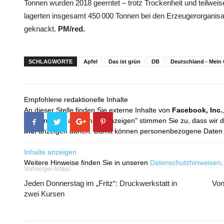
Tonnen wurden 2018 geerntet – trotz Trockenheit und teilwe
lagerten insgesamt 450 000 Tonnen bei den Erzeugerorganisa
geknackt.
PM/red.
SCHLAGWORTE
Apfel
Das ist grün
DB
Deutschland - Mein
Empfohlene redaktionelle Inhalte
An dieser Stelle finden Sie externe Inhalte von
Facebook, Inc.
Mit dem Klick auf "Inhalte anzeigen" stimmen Sie zu, dass wir 
Inc.
anzeigen dürfen. Damit können personenbezogene Daten an
Inhalte anzeigen
Weitere Hinweise finden Sie in unseren
Datenschutzhinweisen
.
Vorheriger Artikel
Jeden Donnerstag im „Fritz“: Druckwerkstatt in
Von
zwei Kursen