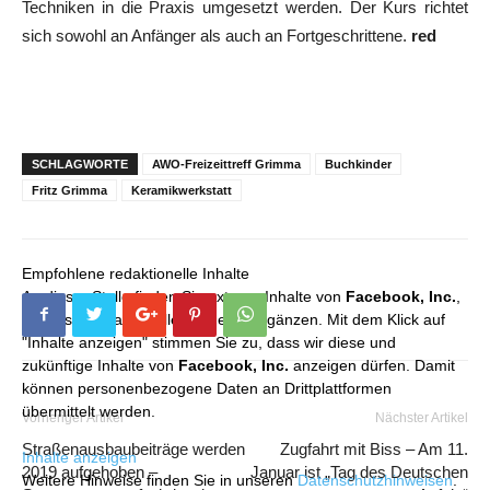
Techniken in die Praxis umgesetzt werden. Der Kurs richtet
sich sowohl an Anfänger als auch an Fortgeschrittene.
red
SCHLAGWORTE
AWO-Freizeittreff Grimma
Buchkinder
Fritz Grimma
Keramikwerkstatt
Empfohlene redaktionelle Inhalte
An dieser Stelle finden Sie externe Inhalte von
Facebook, Inc.
,
die unser redaktionelles Angebot ergänzen. Mit dem Klick auf
"Inhalte anzeigen" stimmen Sie zu, dass wir diese und
zukünftige Inhalte von
Facebook, Inc.
anzeigen dürfen. Damit
können personenbezogene Daten an Drittplattformen
übermittelt werden.
Vorheriger Artikel
Nächster Artikel
Straßenausbaubeiträge werden
Zugfahrt mit Biss – Am 11.
Inhalte anzeigen
2019 aufgehoben –
Januar ist „Tag des Deutschen
Weitere Hinweise finden Sie in unseren
Datenschutzhinweisen
.