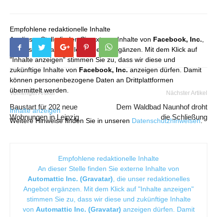
Empfohlene redaktionelle Inhalte
An dieser Stelle finden Sie externe Inhalte von
Facebook, Inc.
,
die unser redaktionelles Angebot ergänzen. Mit dem Klick auf
"Inhalte anzeigen" stimmen Sie zu, dass wir diese und
zukünftige Inhalte von
Facebook, Inc.
anzeigen dürfen. Damit
können personenbezogene Daten an Drittplattformen
übermittelt werden.
Vorheriger Artikel
Nächster Artikel
Baustart für 202 neue
Dem Waldbad Naunhof droht
Inhalte anzeigen
Wohnungen in Leipzig
die Schließung
Weitere Hinweise finden Sie in unseren
Datenschutzhinweisen
.
Empfohlene redaktionelle Inhalte
An dieser Stelle finden Sie externe Inhalte von
Automattic Inc. (Gravatar)
, die unser redaktionelles
Angebot ergänzen. Mit dem Klick auf "Inhalte anzeigen"
stimmen Sie zu, dass wir diese und zukünftige Inhalte
von
Automattic Inc. (Gravatar)
anzeigen dürfen. Damit