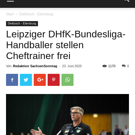
Start
Delitzsch - Eilenburg
Delitzsch - Eilenburg
Leipziger DHfK-Bundesliga-
Handballer stellen
Cheftrainer frei
Von
Redaktion SachsenSonntag
-
23. Juni 2025
1170
0