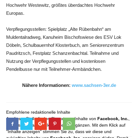
Hochwehr Westewitz, größtes überdachtes Hochwehr
Europas.
Verpflegungsstellen: Spielplatz „Alte Rübenbahn“ am
Muldentalradweg, Kanuheim Bischofswiese des ESV Lok
Döbeln, Schulbauernhof Klosterbuch, am Seniorenzentrum
Paudritzsch, Festplatz Schanzenbachtal. Teilnahme und
Nutzung der Verpflegungsstellen und kostenlosen
Pendelbusse nur mit Teilnehmer-Armbändchen.
Nähere Informationen:
www.sachsen-3er.de
Empfohlene redaktionelle Inhalte
An dieser Stelle finden Sie externe Inhalte von
Facebook, Inc.
,
die unser redaktionelles Angebot ergänzen. Mit dem Klick auf
"Inhalte anzeigen" stimmen Sie zu, dass wir diese und
zukünftige Inhalte von
Facebook, Inc.
anzeigen dürfen. Damit