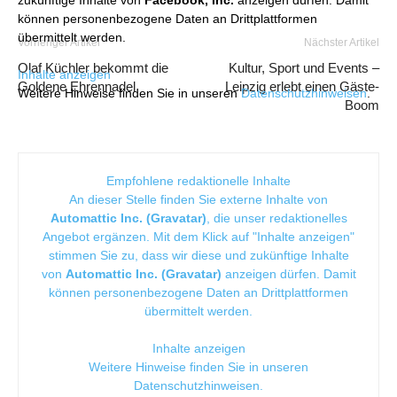
können personenbezogene Daten an Drittplattformen
übermittelt werden.
Vorheriger Artikel
Nächster Artikel
Olaf Küchler bekommt die
Kultur, Sport und Events –
Inhalte anzeigen
Goldene Ehrennadel
Leipzig erlebt einen Gäste-
Weitere Hinweise finden Sie in unseren
Datenschutzhinweisen
.
Boom
Empfohlene redaktionelle Inhalte
An dieser Stelle finden Sie externe Inhalte von
Automattic Inc. (Gravatar)
, die unser redaktionelles
Angebot ergänzen. Mit dem Klick auf "Inhalte anzeigen"
stimmen Sie zu, dass wir diese und zukünftige Inhalte
von
Automattic Inc. (Gravatar)
anzeigen dürfen. Damit
können personenbezogene Daten an Drittplattformen
übermittelt werden.
Inhalte anzeigen
Weitere Hinweise finden Sie in unseren
Datenschutzhinweisen
.