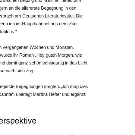
zwischen Leipzig und Martina Hefter. „Ich
 gern an die allererste Begegnung in den
räch am Deutschen Literaturinstitut. Die
, wenn ich im Hauptbahnhof aus dem Zug
ühlens.“
den vergangenen Wochen und Monaten.
 wurde ihr Roman „Hey guten Morgen, wie
d damit ganz schön schlagartig in das Licht
sse nach sich zog.
aufregende Begegnungen sorgten. „Ich mag dies
kannte“, überlegt Martina Hefter und ergänzt:
erspektive