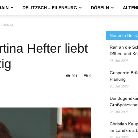
HAIN
DELITZSCH – EILENBURG
DÖBELN
ALTEN
 Leipzig
Neueste Beitr
ina Hefter liebt
Ran an die Sc
Döben und Kö
ig
28. Juli 2026
Gesperrte Brü
921
0
Planung
28. Juli 2026
Der Jugendka
Großpötzscha
28. Juli 2026
Christian Kau
im Landkreis L
28. Juli 2026