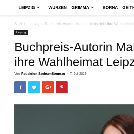
LEIPZIG
WURZEN – GRIMMA
BORNA – GEIT
Start
Leipzig
Buchpreis-Autorin Martina Hefter liebt ihre Wahlheimat
Leipzig
Buchpreis-Autorin Mart
ihre Wahlheimat Leipz
Von
Redaktion SachsenSonntag
-
7. Juli 2025