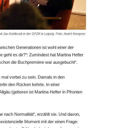
 mit Jan Kuhlbrodt in der GFZK in Leipzig. Foto: André Kempner
wischen Generationen ist wohl einer der
 geht es dir?“: Zumindest hat Martina Hefter
chon die Buchpremiere war ausgebucht“.
 mal vorbei zu sein. Damals in den
rlin den Rücken kehrte. In einer
 Allgäu (geboren ist Martina Hefter in Pfronten
he nach Normalität“, erzählt sie. Und davon,
r existenzielle Moment mit der einen Frage: