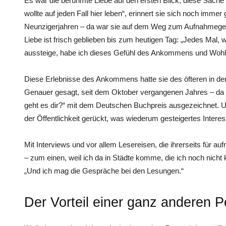
Es war die berühmte Liebe auf den ersten Blick, diese Sache 
wollte auf jeden Fall hier leben“, erinnert sie sich noch immer
Neunzigerjahren – da war sie auf dem Weg zum Aufnahmegesp
Liebe ist frisch geblieben bis zum heutigen Tag: „Jedes Mal
aussteige, habe ich dieses Gefühl des Ankommens und Wohlf
Diese Erlebnisse des Ankommens hatte sie des öfteren in 
Genauer gesagt, seit dem Oktober vergangenen Jahres – da
geht es dir?“ mit dem Deutschen Buchpreis ausgezeichnet. Un
der Öffentlichkeit gerückt, was wiederum gesteigertes Intere
Mit Interviews und vor allem Lesereisen, die ihrerseits für 
– zum einen, weil ich da in Städte komme, die ich noch nicht 
„Und ich mag die Gespräche bei den Lesungen.“
Der Vorteil einer ganz anderen P