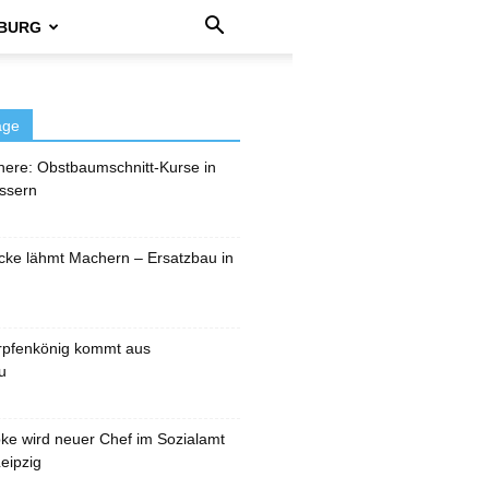
BURG
äge
here: Obstbaumschnitt-Kurse in
ssern
cke lähmt Machern – Ersatzbau in
rpfenkönig kommt aus
u
pke wird neuer Chef im Sozialamt
eipzig