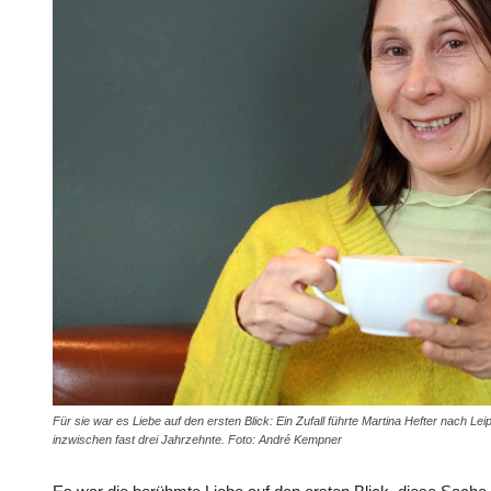
Für sie war es Liebe auf den ersten Blick: Ein Zufall führte Martina Hefter nach Le
inzwischen fast drei Jahrzehnte. Foto: André Kempner