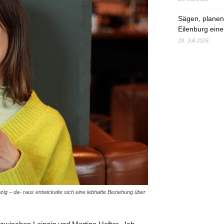
Sägen, planen,
Eilenburg eine
28. Juli 2026
ipzig – da- raus entwickelte sich eine lebhafte Beziehung über