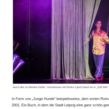
Auch dies ist Martina Hefter: Gemeinsam mit Partice Liped stand sie in „Soft War“
In Form von „Junge Hunde“ beispielsweise, dem ersten Roma
2001. Ein Buch, in dem die Stadt Leipzig eine ganz schön gewi