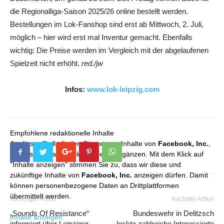
die Regionalliga-Saison 2025/26 online bestellt werden.
Bestellungen im Lok-Fanshop sind erst ab Mittwoch, 2. Juli,
möglich – hier wird erst mal Inventur gemacht. Ebenfalls
wichtig: Die Preise werden im Vergleich mit der abgelaufenen
Spielzeit nicht erhöht.
red./jw
Infos:
www.lok-leipzig.com
Empfohlene redaktionelle Inhalte
An dieser Stelle finden Sie externe Inhalte von
Facebook, Inc.
,
die unser redaktionelles Angebot ergänzen. Mit dem Klick auf
"Inhalte anzeigen" stimmen Sie zu, dass wir diese und
zukünftige Inhalte von
Facebook, Inc.
anzeigen dürfen. Damit
können personenbezogene Daten an Drittplattformen
übermittelt werden.
Vorheriger Artikel
Nächster Artikel
„Sounds Of Resistance“
Bundeswehr in Delitzsch
Inhalte anzeigen
informiert über Leipziger
lockte zahlreiche Interessierte