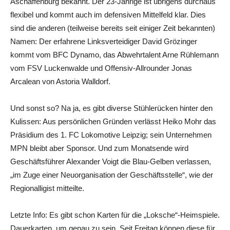
Aschaffenburg bekannt. Der 23-Jährige ist übrigens durchaus
flexibel und kommt auch im defensiven Mittelfeld klar. Dies
sind die anderen (teilweise bereits seit einiger Zeit bekannten)
Namen: Der erfahrene Linksverteidiger David Grözinger
kommt vom BFC Dynamo, das Abwehrtalent Arne Rühlemann
vom FSV Luckenwalde und Offensiv-Allrounder Jonas
Arcalean von Astoria Walldorf.
Und sonst so? Na ja, es gibt diverse Stühlerücken hinter den
Kulissen: Aus persönlichen Gründen verlässt Heiko Mohr das
Präsidium des 1. FC Lokomotive Leipzig; sein Unternehmen
MPN bleibt aber Sponsor. Und zum Monatsende wird
Geschäftsführer Alexander Voigt die Blau-Gelben verlassen,
„im Zuge einer Neuorganisation der Geschäftsstelle“, wie der
Regionalligist mitteilte.
Letzte Info: Es gibt schon Karten für die „Loksche“-Heimspiele.
Dauerkarten, um genau zu sein. Seit Freitag können diese für