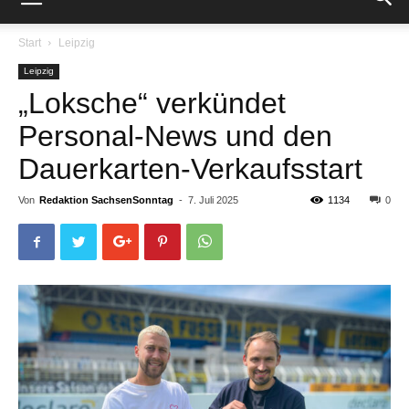
Start
Leipzig
Leipzig
„Loksche“ verkündet
Personal-News und den
Dauerkarten-Verkaufsstart
Von
Redaktion SachsenSonntag
-
7. Juli 2025
1134
0