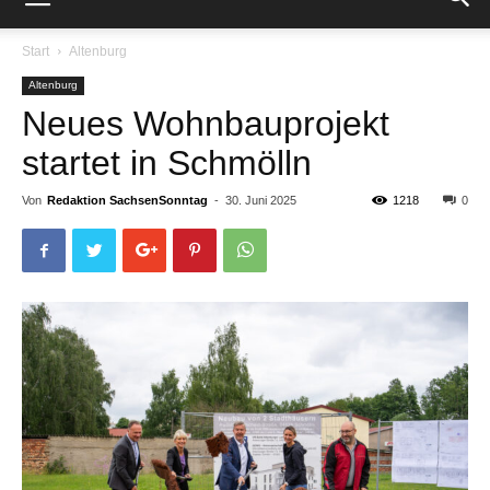
Start
Altenburg
Altenburg
Neues Wohnbauprojekt
startet in Schmölln
Von
Redaktion SachsenSonntag
-
30. Juni 2025
1218
0