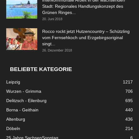
Stadt: Regionales Handlungskonzept des
Grünen Ringes...
20. Juni 2018
Rocco rockt jetzt Hutzencountry – Schützling
vom Fernsehkoch und Erzgebirgsoriginal
singt...
26. Dezember 2018
BELIEBTE KATEGORIE
Leipzig
1217
Wurzen - Grimma
706
Delitzsch - Eilenburg
695
Borna - Geithain
440
Altenburg
436
Döbeln
214
25 Jahre SachsenSonntag
6