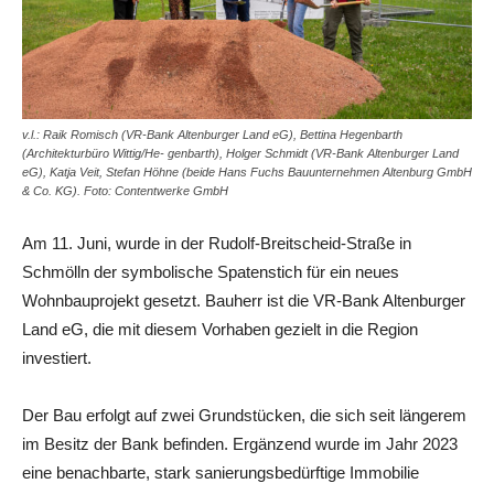
v.l.: Raik Romisch (VR-Bank Altenburger Land eG), Bettina Hegenbarth
(Architekturbüro Wittig/He- genbarth), Holger Schmidt (VR-Bank Altenburger Land
eG), Katja Veit, Stefan Höhne (beide Hans Fuchs Bauunternehmen Altenburg GmbH
& Co. KG). Foto: Contentwerke GmbH
Am 11. Juni, wurde in der Rudolf-Breitscheid-Straße in
Schmölln der symbolische Spatenstich für ein neues
Wohnbauprojekt gesetzt. Bauherr ist die VR-Bank Altenburger
Land eG, die mit diesem Vorhaben gezielt in die Region
investiert.
Der Bau erfolgt auf zwei Grundstücken, die sich seit längerem
im Besitz der Bank befinden. Ergänzend wurde im Jahr 2023
eine benachbarte, stark sanierungsbedürftige Immobilie