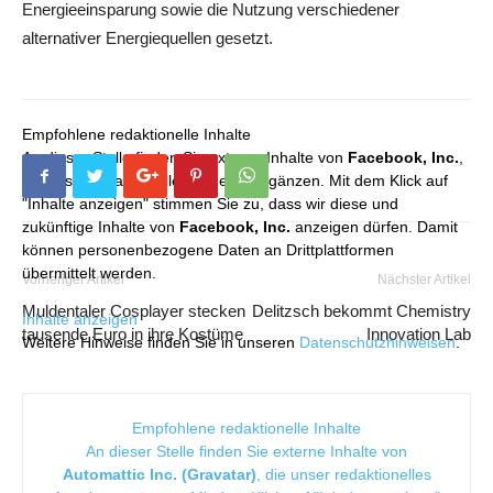
Energieeinsparung sowie die Nutzung verschiedener
alternativer Energiequellen gesetzt.
Empfohlene redaktionelle Inhalte
An dieser Stelle finden Sie externe Inhalte von
Facebook, Inc.
,
die unser redaktionelles Angebot ergänzen. Mit dem Klick auf
"Inhalte anzeigen" stimmen Sie zu, dass wir diese und
zukünftige Inhalte von
Facebook, Inc.
anzeigen dürfen. Damit
können personenbezogene Daten an Drittplattformen
übermittelt werden.
Vorheriger Artikel
Nächster Artikel
Muldentaler Cosplayer stecken
Delitzsch bekommt Chemistry
Inhalte anzeigen
tausende Euro in ihre Kostüme
Innovation Lab
Weitere Hinweise finden Sie in unseren
Datenschutzhinweisen
.
Empfohlene redaktionelle Inhalte
An dieser Stelle finden Sie externe Inhalte von
Automattic Inc. (Gravatar)
, die unser redaktionelles