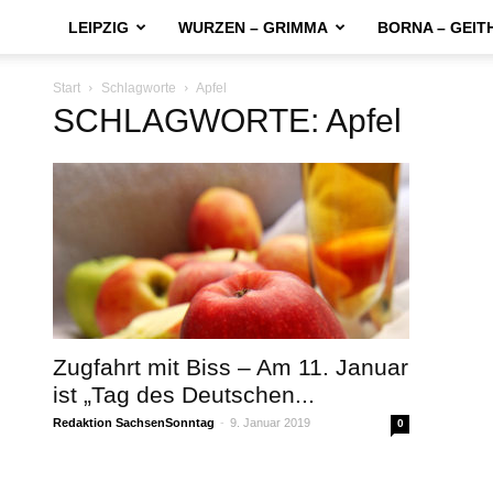
LEIPZIG
WURZEN – GRIMMA
BORNA – GEIT
Start
Schlagworte
Apfel
SCHLAGWORTE: Apfel
Zugfahrt mit Biss – Am 11. Januar
ist „Tag des Deutschen...
Redaktion SachsenSonntag
-
9. Januar 2019
0