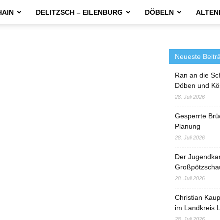
HAIN
DELITZSCH – EILENBURG
DÖBELN
ALTEN
Neueste Beitr
Ran an die Sc
Döben und Kö
28. Juli 2026
Gesperrte Brü
Planung
28. Juli 2026
Der Jugendka
Großpötzscha
28. Juli 2026
Christian Kau
im Landkreis L
28. Juli 2026