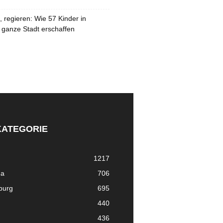
 regieren: Wie 57 Kinder in
 ganze Stadt erschaffen
KATEGORIE
1217
ma
706
nburg
695
440
436