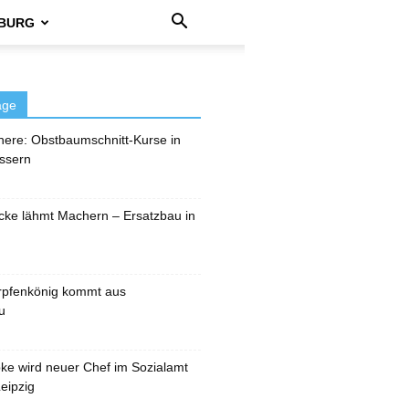
BURG
äge
here: Obstbaumschnitt-Kurse in
ssern
cke lähmt Machern – Ersatzbau in
rpfenkönig kommt aus
u
pke wird neuer Chef im Sozialamt
eipzig