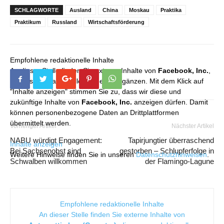
SCHLAGWORTE
Ausland
China
Moskau
Praktika
Praktikum
Russland
Wirtschaftsförderung
Empfohlene redaktionelle Inhalte
An dieser Stelle finden Sie externe Inhalte von
Facebook, Inc.
,
die unser redaktionelles Angebot ergänzen. Mit dem Klick auf
"Inhalte anzeigen" stimmen Sie zu, dass wir diese und
zukünftige Inhalte von
Facebook, Inc.
anzeigen dürfen. Damit
können personenbezogene Daten an Drittplattformen
übermittelt werden.
Vorheriger Artikel
Nächster Artikel
NABU würdigt Engagement:
Tapirjungtier überraschend
Inhalte anzeigen
Bei Sachsenobst sind
gestorben – Schlupferfolge in
Weitere Hinweise finden Sie in unseren
Datenschutzhinweisen
.
Schwalben willkommen
der Flamingo-Lagune
Empfohlene redaktionelle Inhalte
An dieser Stelle finden Sie externe Inhalte von