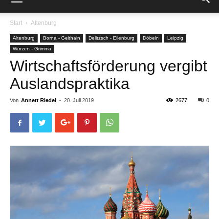
Start
Altenburg
Altenburg
Borna - Geithain
Delitzsch - Eilenburg
Döbeln
Leipzig
Wurzen - Grimma
Wirtschaftsförderung vergibt
Auslandspraktika
Von
Annett Riedel
-
20. Juli 2019
2677
0