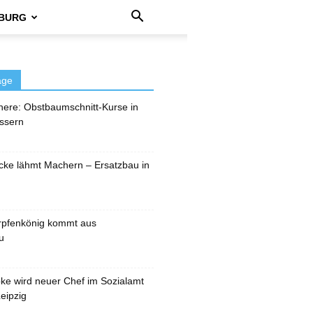
BURG
äge
here: Obstbaumschnitt-Kurse in
ssern
cke lähmt Machern – Ersatzbau in
rpfenkönig kommt aus
u
pke wird neuer Chef im Sozialamt
eipzig