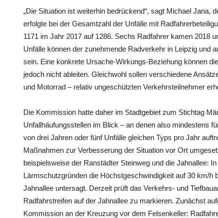
„Die Situation ist weiterhin bedrückend“, sagt Michael Jana, 
erfolgte bei der Gesamtzahl der Unfälle mit Radfahrerbeteili
1171 im Jahr 2017 auf 1286. Sechs Radfahrer kamen 2018 um
Unfälle können der zunehmende Radverkehr in Leipzig und 
sein. Eine konkrete Ursache-Wirkungs-Beziehung können die
jedoch nicht ableiten. Gleichwohl sollen verschiedene Ansätze
und Motorrad – relativ ungeschützten Verkehrsteilnehmer er
Die Kommission hatte daher im Stadtgebiet zum Stichtag M
Unfallhäufungsstellen im Blick – an denen also mindestens f
von drei Jahren oder fünf Unfälle gleichen Typs pro Jahr auft
Maßnahmen zur Verbesserung der Situation vor Ort umgesetzt
beispielsweise der Ranstädter Steinweg und die Jahnallee: In 
Lärmschutzgründen die Höchstgeschwindigkeit auf 30 km/h b
Jahnallee untersagt. Derzeit prüft das Verkehrs- und Tiefba
Radfahrstreifen auf der Jahnallee zu markieren. Zunächst auf
Kommission an der Kreuzung vor dem Felsenkeller: Radfahrer