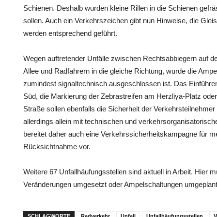
Schienen. Deshalb wurden kleine Rillen in die Schienen gefrä
sollen. Auch ein Verkehrszeichen gibt nun Hinweise, die Glei
werden entsprechend geführt.
Wegen auftretender Unfälle zwischen Rechtsabbiegern auf d
Allee und Radfahrern in die gleiche Richtung, wurde die Ampe
zumindest signaltechnisch ausgeschlossen ist. Das Einführe
Süd, die Markierung der Zebrastreifen am Herzliya-Platz oder
Straße sollen ebenfalls die Sicherheit der Verkehrsteilnehmer
allerdings allein mit technischen und verkehrsorganisatoris
bereitet daher auch eine Verkehrssicherheitskampagne für m
Rücksichtnahme vor.
Weitere 67 Unfallhäufungsstellen sind aktuell in Arbeit. Hier
Veränderungen umgesetzt oder Ampelschaltungen umgeplant w
SCHLAGWORTE
Radverkehr
Unfall
Unfallhäufungsstellen
V