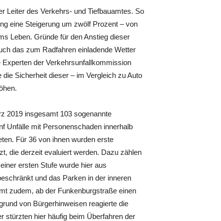
der Leiter des Verkehrs- und Tiefbauamtes. So
gung eine Steigerung um zwölf Prozent – von
s Leben. Gründe für den Anstieg dieser
auch das zum Radfahren einladende Wetter
 Experten der Verkehrsunfallkommission
 die Sicherheit dieser – im Vergleich zu Auto
höhen.
ärz 2019 insgesamt 103 sogenannte
ünf Unfälle mit Personenschaden innerhalb
reten. Für 36 von ihnen wurden erste
, die derzeit evaluiert werden. Dazu zählen
einer ersten Stufe wurde hier aus
eschränkt und das Parken in der inneren
uamt zudem, ab der Funkenburgstraße einen
grund von Bürgerhinweisen reagierte die
 stürzten hier häufig beim Überfahren der