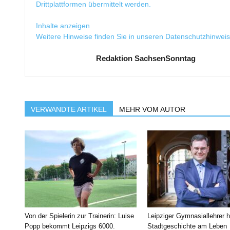
Drittplattformen übermittelt werden.
Inhalte anzeigen
Weitere Hinweise finden Sie in unseren
Datenschutzhinwei
Redaktion SachsenSonntag
VERWANDTE ARTIKEL
MEHR VOM AUTOR
Von der Spielerin zur Trainerin: Luise
Leipziger Gymnasiallehrer h
Popp bekommt Leipzigs 6000.
Stadtgeschichte am Leben