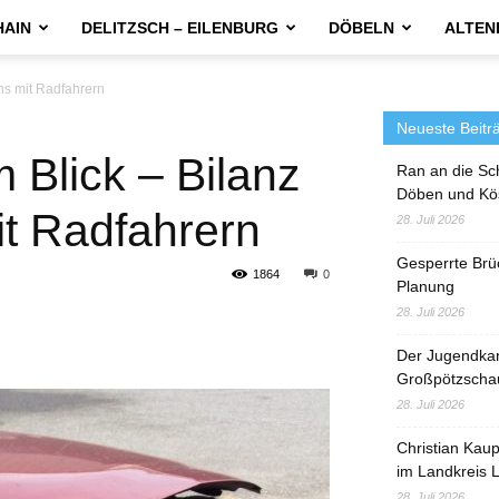
HAIN
DELITZSCH – EILENBURG
DÖBELN
ALTEN
hs mit Radfahrern
Neueste Beitr
 Blick – Bilanz
Ran an die Sc
Döben und Kö
t Radfahrern
28. Juli 2026
Gesperrte Brü
1864
0
Planung
28. Juli 2026
Der Jugendka
Großpötzscha
28. Juli 2026
Christian Kau
im Landkreis L
28. Juli 2026