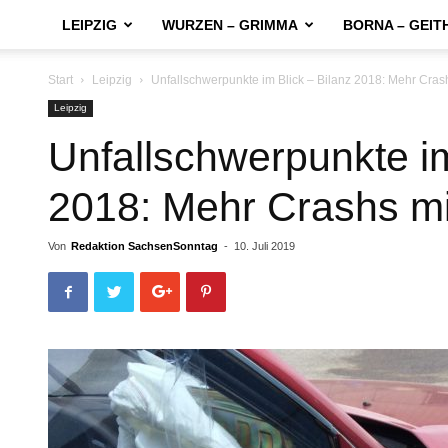
LEIPZIG
WURZEN – GRIMMA
BORNA – GEIT
Start
Leipzig
Unfallschwerpunkte im Blick – Bilanz 2018: Mehr Cras
Leipzig
Unfallschwerpunkte im
2018: Mehr Crashs mi
Von
Redaktion SachsenSonntag
-
10. Juli 2019