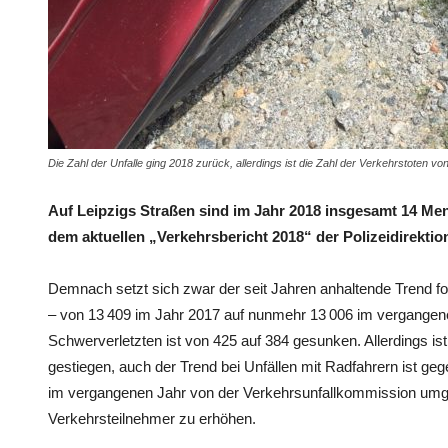
Die Zahl der Unfalle ging 2018 zurück, allerdings ist die Zahl der Verkehrstoten v
Auf Leipzigs Straßen sind im Jahr 2018 insgesamt 14 Men
dem aktuellen „Verkehrsbericht 2018“ der Polizeidirektion
Demnach setzt sich zwar der seit Jahren anhaltende Trend f
– von 13 409 im Jahr 2017 auf nunmehr 13 006 im vergangene
Schwerverletzten ist von 425 auf 384 gesunken. Allerdings is
gestiegen, auch der Trend bei Unfällen mit Radfahrern ist 
im vergangenen Jahr von der Verkehrsunfallkommission umge
Verkehrsteilnehmer zu erhöhen.